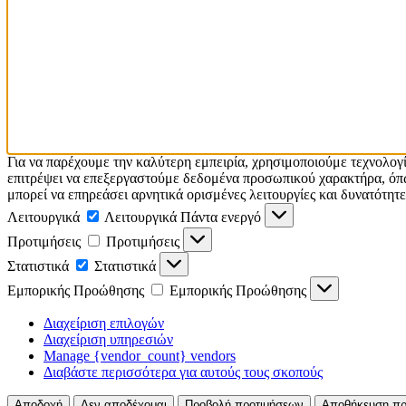
Για να παρέχουμε την καλύτερη εμπειρία, χρησιμοποιούμε τεχνολογ
επιτρέψει να επεξεργαστούμε δεδομένα προσωπικού χαρακτήρα, όπω
μπορεί να επηρεάσει αρνητικά ορισμένες λειτουργίες και δυνατότητε
Λειτουργικά
Λειτουργικά
Πάντα ενεργό
Προτιμήσεις
Προτιμήσεις
Στατιστικά
Στατιστικά
Εμπορικής Προώθησης
Εμπορικής Προώθησης
Διαχείριση επιλογών
Διαχείριση υπηρεσιών
Manage {vendor_count} vendors
Διαβάστε περισσότερα για αυτούς τους σκοπούς
Αποδοχή
Δεν αποδέχομαι
Προβολή προτιμήσεων
Αποθήκευση πρ