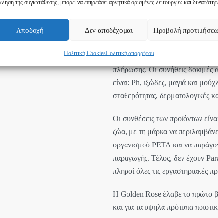
κληση της συγκατάθεσης, μπορεί να επηρεάσει αρνητικά ορισμένες λειτουργίες και δυνατότητ
ΣΥΝΕΧΕΙΣ ΕΛΕΓΧΟΙ
Αποδοχή
Δεν αποδέχομαι
Προβολή προτιμήσε
Πολιτική Cookies
Πολιτική απορρήτου
Όλα τα προϊόντα Golden Rose δοκ
πλήρωσης. Οι συνήθεις δοκιμές α
είναι: Ph, ιξώδες, μαγιά και μού
σταθερότητας, δερματολογικές κα
Οι συνθέσεις των προϊόντων είνα
ζώα, με τη μάρκα να περιλαμβάν
οργανισμού PETA και να παράγοντ
παραγωγής. Τέλος, δεν έχουν Par
πληροί όλες τις εργαστηριακές πρ
Η Golden Rose έλαβε το πρώτο βρ
και για τα υψηλά πρότυπα ποιοτικ