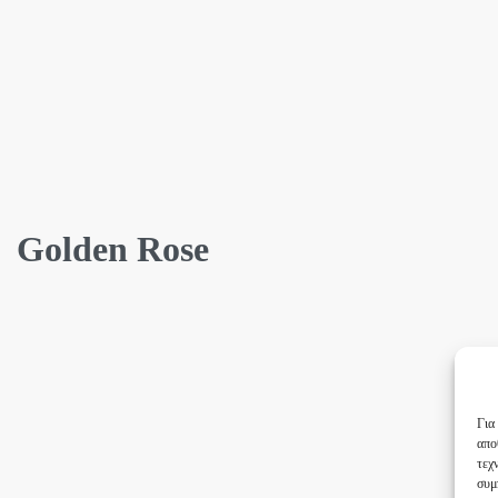
Golden Rose
Για
απο
τεχ
συμ