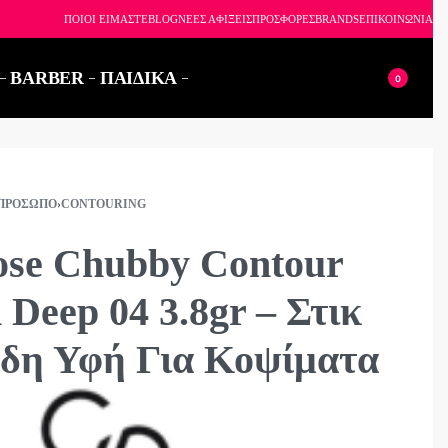
6926
ΠΟΙΟΙ ΕΙΜΑΣΤΕ
BLOG
ΝΕΕΣ ΑΦΙΞΕΙΣ
ΠΡΟΣΦΟΡΕΣ
BRANDS
ΕΠΙΚΟΙΝΩΝΙΑ
BARBER
ΠΑΙΔΙΚΑ
0
ΠΡΌΣΩΠΟ
›
CONTOURING
ose Chubby Contour
 Deep 04 3.8gr – Στικ
δη Υφή Για Κοψίματα