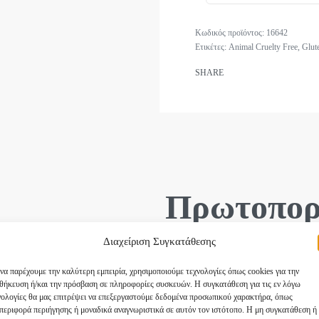
16642
Ετικέτες:
Animal Cruelty Free
,
Glut
SHARE
Πρωτοπορ
Διαχείριση Συγκατάθεσης
Αυτή η μοντέρνα και τεχνολογικά
τομέα της ποιότητας, του αισθητ
 να παρέχουμε την καλύτερη εμπειρία, χρησιμοποιούμε τεχνολογίες όπως cookies για την
θήκευση ή/και την πρόσβαση σε πληροφορίες συσκευών. Η συγκατάθεση για τις εν λόγω
επιτάσσει η μόδα κάθε εποχής. Δ
νολογίες θα μας επιτρέψει να επεξεργαστούμε δεδομένα προσωπικού χαρακτήρα, όπως
τεχνολογίας και προηγμένο εξοπλ
περιφορά περιήγησης ή μοναδικά αναγνωριστικά σε αυτόν τον ιστότοπο. Η μη συγκατάθεση ή