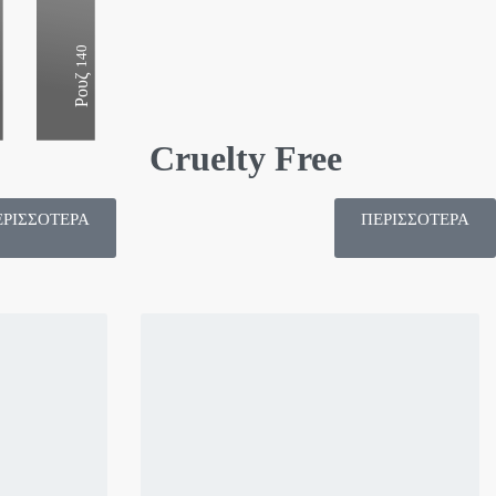
32
12
81
Highlighter
BB Cream
Κονσίλερ
13
140
Primer
Ρουζ
Cruelty Free
ΕΡΙΣΣΟΤΕΡΑ
ΠΕΡΙΣΣΟΤΕΡΑ