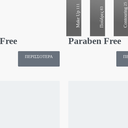
25
111
Contouring
83
Make Up
Πούδρες
Free
Paraben Free
ΠΕΡΙΣΣΟΤΕΡΑ
Π