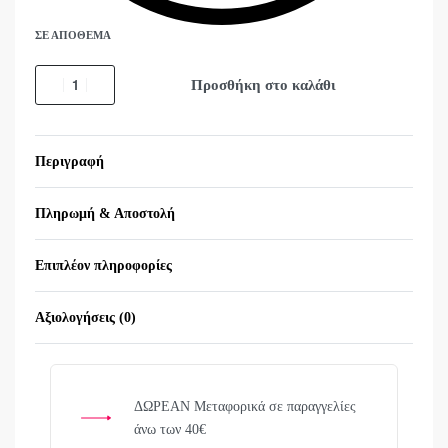
ΣΕ ΑΠΌΘΕΜΑ
Προσθήκη στο καλάθι
Περιγραφή
Πληρωμή & Αποστολή
Επιπλέον πληροφορίες
Αξιολογήσεις (0)
Βαθμολογήθηκε με
0
α
ΔΩΡΕΑΝ Μεταφορικά σε παραγγελίες
άνω των 40€