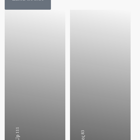
111
83