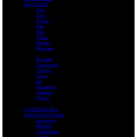
ΜΑΛΛΙΩΝ
Λακ
Ζελέ
Αφρός
Hair
Wax
Πηλός
Πάστες
Μαλλιών
–
Πομάδα
Γυαλιστικά
Γκλίτερ
Spray
για
Μπούκλες
Πούδρες
Όγκου
ΑΝΤΙΣΗΠΤΙΚΑ-
ΑΠΟΛΥΜΑΝΤΙΚΑ
Σαμπουάν
Μάσκες
Conditioner