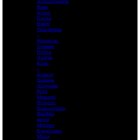
Αλουμινόχαρτα
Βαπό
Νερού
Πινέλα
Βαφής
Τσιμπιδάκια
–
Φουρκέτες
Ξυράφια
Πινέλα
Αυχένα
Κλιπς
–
Κλάμερ
Διάφορα
Αξεσουάρ
Ρολά
Μπικουτί
Πετσέτες
Κομμωτηρίου
Βαμβάκι
φυτίλι
Μπέρτες
Κουρέματος
Μπώλ