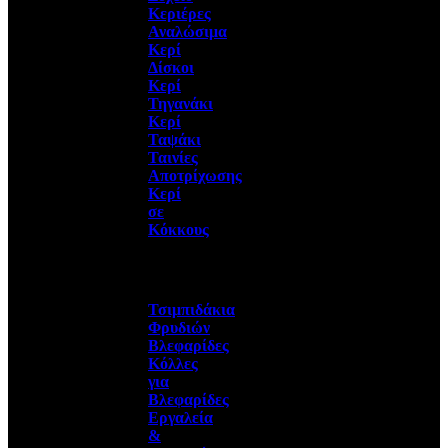
Κεριέρες
Αναλώσιμα
Κερί
Δίσκοι
Κερί
Τηγανάκι
Κερί
Ταψάκι
Ταινίες
Αποτρίχωσης
Κερί
σε
Κόκκους
Τσιμπιδάκια
Φρυδιών
Βλεφαρίδες
Κόλλες
για
Βλεφαρίδες
Εργαλεία
&