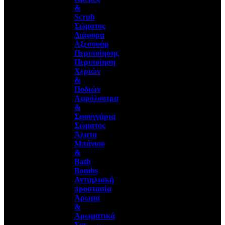
&
Scrub
Σώματος
Διάφορα
Αξεσουάρ
Περιποίησης
Περιποίηση
Χεριών
&
Ποδιών
Αφρόλουτρα
&
Σφουγγάρια
Σώματος
Άλατα
Μπάνιου
&
Bath
Bombs
Αντιηλιακή
προστασία
Άρωμα
&
Αρωματικά
Σετ