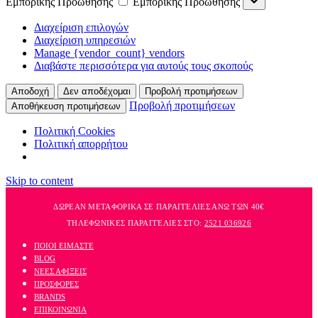
Εμπορικής Προώθησης
Εμπορικής Προώθησης
Διαχείριση επιλογών
Διαχείριση υπηρεσιών
Manage {vendor_count} vendors
Διαβάστε περισσότερα για αυτούς τους σκοπούς
Αποδοχή
Δεν αποδέχομαι
Προβολή προτιμήσεων
Προβολή προτιμήσεων
Αποθήκευση προτιμήσεων
Πολιτική Cookies
Πολιτική απορρήτου
Skip to content
ΔΩΡΕΑΝ ΜΕΤΑΦΟΡΙΚΑ ΣΕ ΠΑΡΑΓΓΕΛΙΕΣ ΑΝΩ ΤΩΝ 40€
ΤΗΛΕΦΩΝΙΚΕΣ ΠΑΡΑΓΓΕΛΙΕΣ ΣΤΟ:
2521 036926
ΠΟΙΟΙ ΕΙΜΑΣΤΕ
BLOG
ΝΕΕΣ ΑΦΙΞΕΙΣ
ΠΡΟΣΦΟΡΕΣ
BRANDS
ΕΠΙΚΟΙΝΩΝΙΑ