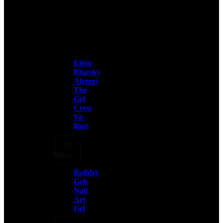
Elixir
Bluesky
Alezori
The
Gel
Crew
Ve-
lines
UV
GELS
Builder
Gels
Nail
Art
Gel