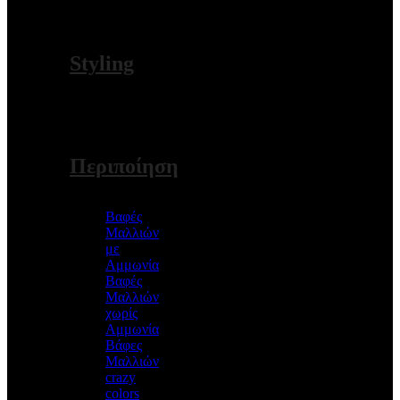
ΠΕΡΙΣΣΟΤΕΡΑ
Styling
ΠΕΡΙΣΣΟΤΕΡΑ
Περιποίηση
Βαφές
Μαλλιών
με
Αμμωνία
Βαφές
Μαλλιών
χωρίς
Aμμωνία
Βάφες
Μαλλιών
crazy
colors