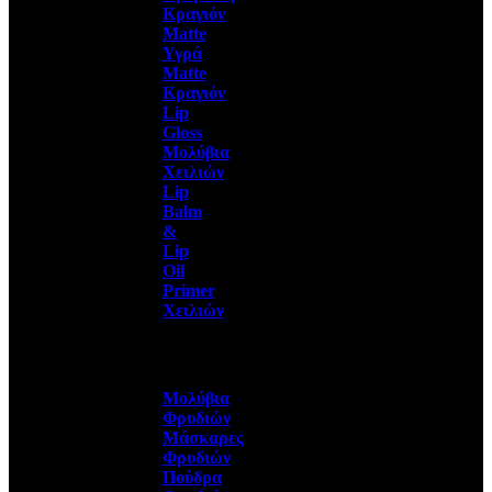
Κραγιόν
Matte
Υγρά
Matte
Κραγιόν
Lip
Gloss
Μολύβια
Χειλιών
Lip
Balm
&
Lip
Oil
Primer
Χειλιών
Μολύβια
Φρυδιών
Μάσκαρες
Φρυδιών
Πούδρα