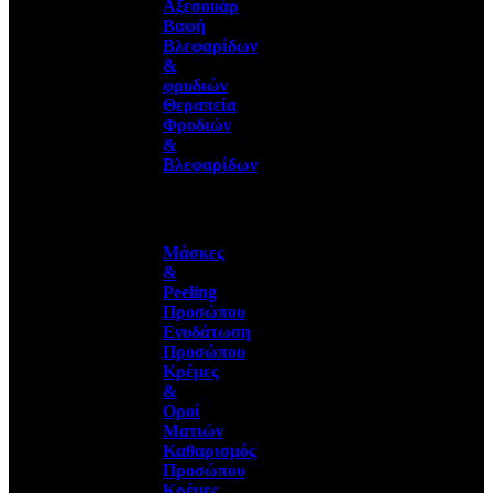
Αξεσουάρ
Βαφή
Βλεφαρίδων
&
φρυδιών
Θεραπεία
Φρυδιών
&
Βλεφαρίδων
Μάσκες
&
Peeling
Προσώπου
Ενυδάτωση
Προσώπου
Κρέμες
&
Οροί
Ματιών
Καθαρισμός
Προσώπου
Κρέμες