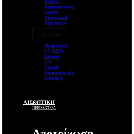
Primer
Κερατολυτική
λοσιόν
Αραιωτικά
Βερνικιών
ΗΛΕΚΤΡΙΚΑ
Φουρνάκια
UV/LED
Λάμπες
UV
Τροχοί
Αποστειρωτές
Διάφορα
ΑΙΣΘΗΤΙΚΗ
ΠΕΡΙΣΣΟΤΕΡΑ
Αποτρίχωση