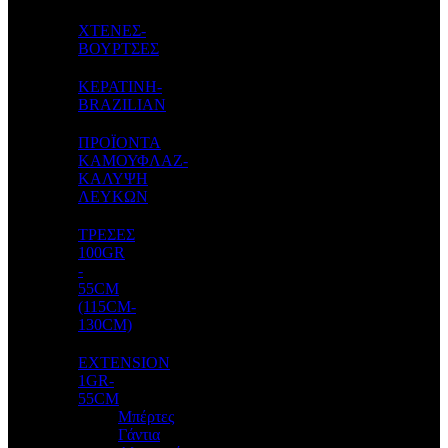
ΧΤΕΝΕΣ-
ΒΟΥΡΤΣΕΣ
ΚΕΡΑΤΙΝΗ-
BRAZILIAN
ΠΡΟΪΟΝΤΑ
ΚΑΜΟΥΦΛΑΖ-
ΚΑΛΥΨΗ
ΛΕΥΚΩΝ
ΤΡΕΣΕΣ
100GR
-
55CM
(115CM-
130CM)
EXTENSION
1GR-
55CM
Μπέρτες
Γάντια