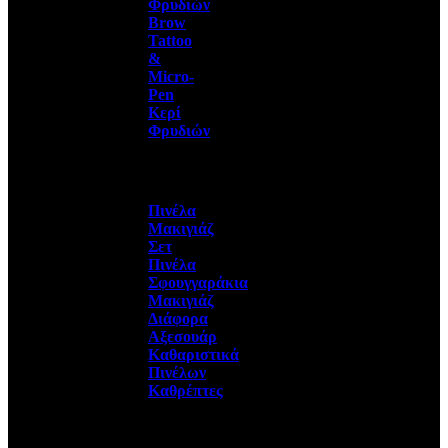
Φρυδιών
Brow
Tattoo
&
Micro-
Pen
Κερί
Φρυδιών
Πινέλα
Μακιγιάζ
Σετ
Πινέλα
Σφουγγαράκια
Μακιγιάζ
Διάφορα
Αξεσουάρ
Καθαριστικά
Πινέλων
Καθρέπτες