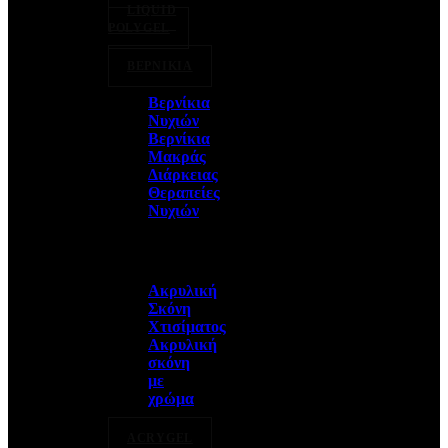
LIQUID
POLYGEL
ΒΕΡΝΙΚΙΑ
Βερνίκια
Νυχιών
Βερνίκια
Μακράς
Διάρκειας
Θεραπείες
Νυχιών
Ακρυλική
Σκόνη
Χτισίματος
Ακρυλική
σκόνη
με
χρώμα
ACRYGEL