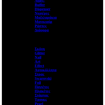
Λίμες-
Buffer
Dispenser
Νυχιέρες
Μαξιλαράκια
Μανικιούρ
Ράσπες
Διάφορα
Σκόνη
Glitter
Nail
Art
Effect
Αυτοκόλλητα
Στρας
Swarovski
Foil
Παγιέτες
Πλακέτες
Στάμπας
Τρουκς
Pearl