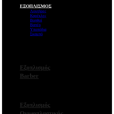
ΕΞΟΠΛΙΣΜΟΣ
Λουτήρες
Καρέκλες
Βοηθοί
Βαπέρ
Υποπόδια
Σκαμπό
Εξοπλισμός
Κομμωτηρίου
ΠΕΡΙΣΣΟΤΕΡΑ
Εξοπλισμός
Barber
ΠΕΡΙΣΣΟΤΕΡΑ
Εξοπλισμός
Ονυχοπλαστικής