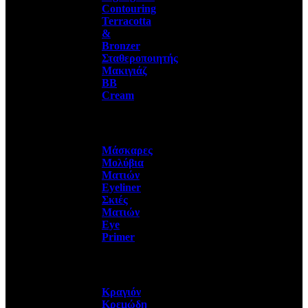
Contouring
Terracotta
&
Bronzer
Σταθεροποιητής
Μακιγιάζ
BB
Cream
Μάσκαρες
Μολύβια
Ματιών
Eyeliner
Σκιές
Ματιών
Eye
Primer
Κραγιόν
Κρεμώδη