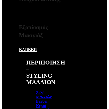
ΠΕΡΙΣΣΟΤΕΡΑ
Εξοπλισμός
Μακιγιάζ
BARBER
ΠΕΡΙΠΟΙΗΣΗ
–
STYLING
ΜΑΛΛΙΩΝ
Ζελέ
Μαλλιών
Barber
Κεριά