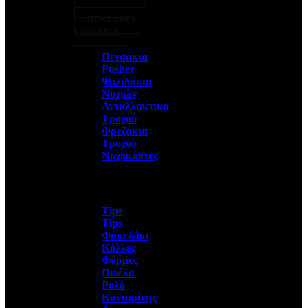
ΠΕΝΣΑΚΙΑ-
ΕΡΓΑΛΕΙΑ
Πενσάκια
Pusher
Ψαλιδάκια
Νυχιών
Ανταλλακτικά
Τροχού
Φρεζάκια
Τροχού
Νυχοκόπτες
Tips
Tips
Φακελάκι
Κόλλες
Φόρμες
Πινέλα
Ρολό
Κυτταρίνης