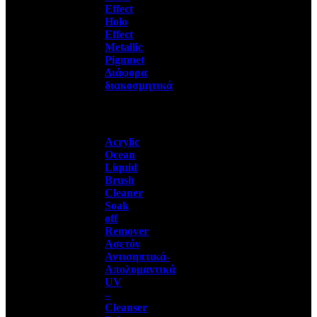
Effect
Holo
Effect
Metallic
Pigmnet
Διάφορα
διακοσμητικά
Acrylic
Ocean
Liquid
Brush
Cleaner
Soak
off
Remover
Ασετόν
Αντισηπτικά-
Απολυμαντικά
UV
–
Cleanser