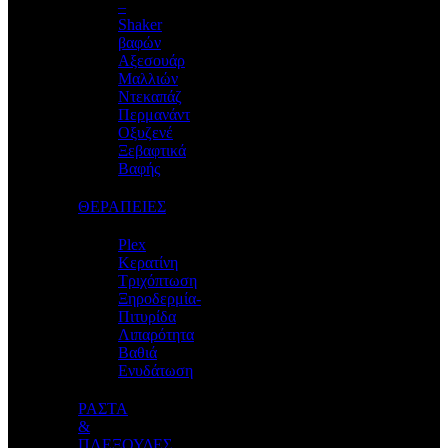
–
Shaker
βαφών
Αξεσουάρ
Μαλλιών
Ντεκαπάζ
Περμανάντ
Οξυζενέ
Ξεβαφτικά
Βαφής
ΘΕΡΑΠΕΙΕΣ
Plex
Κερατίνη
Τριχόπτωση
Ξηροδερμία-
Πιτυρίδα
Λιπαρότητα
Βαθιά
Ενυδάτωση
ΡΑΣΤΑ
&
ΠΛΕΞΟΥΔΕΣ