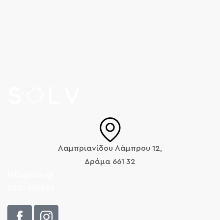
Λαμπριανίδου Λάμπρου 12,
Δράμα 661 32
info@solv.gr
2521 036926