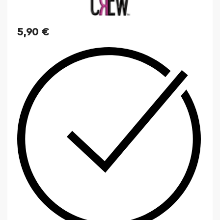
5,90
€