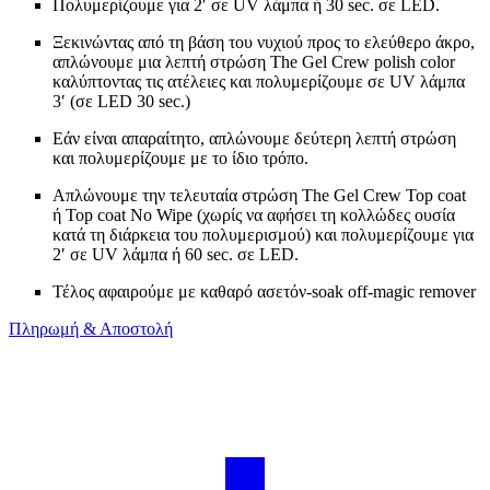
Πολυμερίζουμε για 2′ σε UV λάμπα ή 30 sec. σε LED.
Ξεκινώντας από τη βάση του νυχιού προς το ελεύθερο άκρο,
απλώνουμε μια λεπτή στρώση The Gel Crew polish color
καλύπτοντας τις ατέλειες και πολυμερίζουμε σε UV λάμπα
3′ (σε LED 30 sec.)
Εάν είναι απαραίτητο, απλώνουμε δεύτερη λεπτή στρώση
και πολυμερίζουμε με το ίδιο τρόπο.
Απλώνουμε την τελευταία στρώση The Gel Crew Top coat
ή Top coat No Wipe (χωρίς να αφήσει τη κολλώδες ουσία
κατά τη διάρκεια του πολυμερισμού) και πολυμερίζουμε για
2′ σε UV λάμπα ή 60 sec. σε LED.
Τέλος αφαιρούμε με καθαρό ασετόν-soak off-magic remover
Πληρωμή & Αποστολή