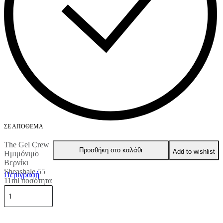
ΣΕ ΑΠΌΘΕΜΑ
The Gel Crew
Προσθήκη στο καλάθι
Add to wishlist
Ημιμόνιμο
Βερνίκι
Sheashale 55
Περιγραφή
11ml ποσότητα