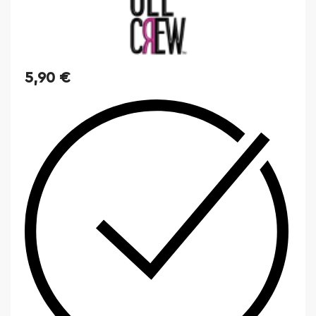
5,90
€