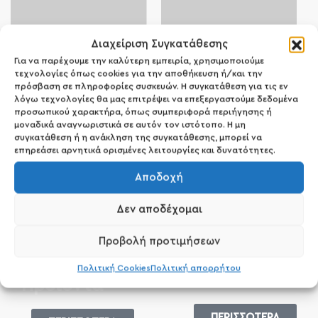
Διαχείριση Συγκατάθεσης
Για να παρέχουμε την καλύτερη εμπειρία, χρησιμοποιούμε
88
τεχνολογίες όπως cookies για την αποθήκευση ή/και την
πρόσβαση σε πληροφορίες συσκευών. Η συγκατάθεση για τις εν
The Gel Crew
λόγω τεχνολογίες θα μας επιτρέψει να επεξεργαστούμε δεδομένα
προσωπικού χαρακτήρα, όπως συμπεριφορά περιήγησης ή
53
μοναδικά αναγνωριστικά σε αυτόν τον ιστότοπο. Η μη
Bluesky
συγκατάθεση ή η ανάκληση της συγκατάθεσης, μπορεί να
επηρεάσει αρνητικά ορισμένες λειτουργίες και δυνατότητες.
Αποδοχή
Δεν αποδέχομαι
Προβολή προτιμήσεων
Vegan
Πολιτική Cookies
Πολιτική απορρήτου
Gluten Free
Προϊόντα
ΠΕΡΙΣΣΟΤΕΡΑ