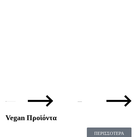
B
B
Π
—
Vegan Προϊόντα
ΠΕΡΙΣΣΟΤΕΡΑ