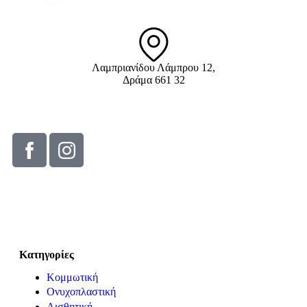
Λαμπριανίδου Λάμπρου 12,
Δράμα 661 32
info@solv.gr
2521 036926
© Solv 2026 – Γ.E.M.Η:51281319000. Created by
Κατηγορίες
Κομμωτική
Ονυχοπλαστική
Αισθητική