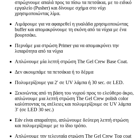
σπρώχνουμε απαλά προς τα πίσω τα πετσάκια, με το ειδικό
εργαλείο (Pusher) και δίνουμε σχήμα στο νύχι
χρησιμοποιώντας λίμα.
Λιμάρουμε για να αφαιρεθεί η γυαλάδα χρησιμοποιώντας
buffer και απομακρύνουμε τη σκόνη από τα νύχια με ένα
βουρτσάκι.
Περνάμε μια στρώση Primer για να απομακρύνει την
λιπαρότητα από τα νύχια
Απλώνουμε μία λεπτή στρώση The Gel Crew Base Coat.
Δεν ακουμπάμε τα πετσάκια ή το δέρμα
Πολυμερίζουμε για 2′ σε UV λάμπα ή 30 sec. σε LED.
Ξεκινώντας από τη βάση του νυχιού προς το ελεύθερο άκρο,
απλώνουμε μια λεπτή στρώση The Gel Crew polish color
καλύπτοντας τις ατέλειες και πολυμερίζουμε σε UV λάμπα
3′ (σε LED 30 sec.)
Εάν είναι απαραίτητο, απλώνουμε δεύτερη λεπτή στρώση
και πολυμερίζουμε με το ίδιο τρόπο.
Απλώνουμε την τελευταία στρώση The Gel Crew Top coat