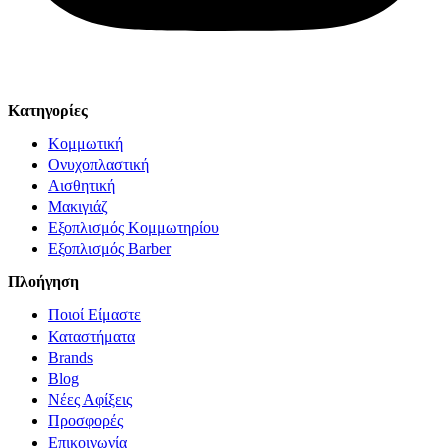
© Solv 2026 – Γ.E.M.Η:51281319000. Created by
Κατηγορίες
Κομμωτική
Ονυχοπλαστική
Αισθητική
Μακιγιάζ
Εξοπλισμός Κομμωτηρίου
Εξοπλισμός Barber
Πλοήγηση
Ποιοί Είμαστε
Καταστήματα
Brands
Blog
Νέες Αφίξεις
Προσφορές
Επικοινωνία