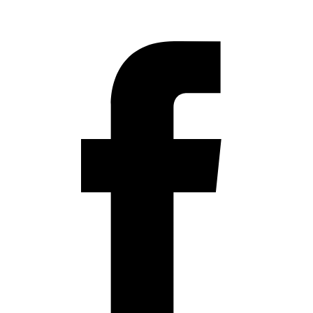
info@solv.gr
2521 036926