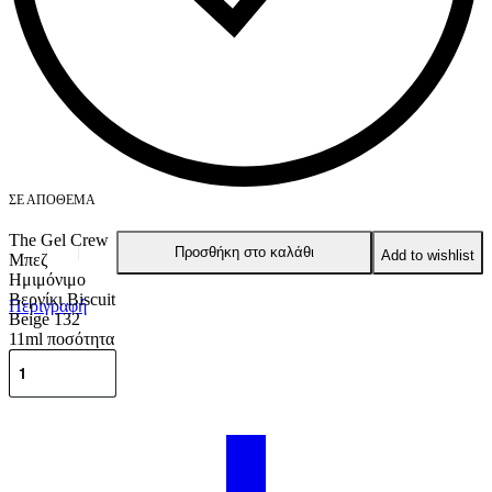
ΣΕ ΑΠΌΘΕΜΑ
The Gel Crew
Προσθήκη στο καλάθι
Add to wishlist
Μπεζ
Ημιμόνιμο
Βερνίκι Biscuit
Περιγραφή
Beige 132
11ml ποσότητα