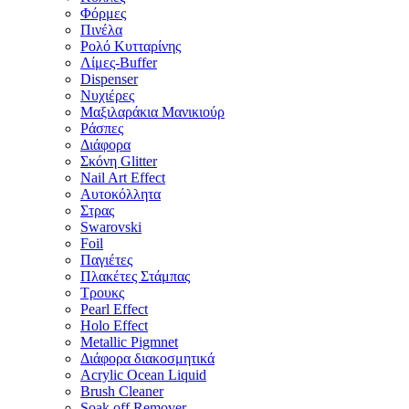
Φόρμες
Πινέλα
Ρολό Κυτταρίνης
Λίμες-Buffer
Dispenser
Νυχιέρες
Μαξιλαράκια Μανικιούρ
Ράσπες
Διάφορα
Σκόνη Glitter
Nail Art Effect
Αυτοκόλλητα
Στρας
Swarovski
Foil
Παγιέτες
Πλακέτες Στάμπας
Τρουκς
Pearl Effect
Holo Effect
Metallic Pigmnet
Διάφορα διακοσμητικά
Acrylic Ocean Liquid
Brush Cleaner
Soak off Remover