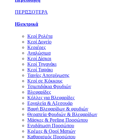
ΠΕΡΙΣΣΟΤΕΡΑ
Ηλεκτρικά
Κερί Ρολέτα
Κερί Δοχείο
Κεριέρες
Αναλώσιμα
Κερί Δίσκοι
Κερί Τηγανάκι
Κερί Ταψάκι
Ταινίες Αποτρίχωσης
Κερί σε Κόκκους
Τσιμπιδάκια Φρυδιών
Βλεφαρίδες
Κόλλες για Βλεφαρίδες
Εργαλεία & Αξεσουάρ
Βαφή Βλεφαρίδων & φρυδιών
Θεραπεία Φρυδιών & Βλεφαρίδων
Μάσκες & Peeling Προσώπου
Ενυδάτωση Προσώπου
Κρέμες & Οροί Ματιών
Καθαρισμός Προσώπου