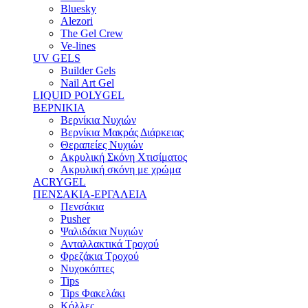
Bluesky
Alezori
The Gel Crew
Ve-lines
UV GELS
Builder Gels
Nail Art Gel
LIQUID POLYGEL
ΒΕΡΝΙΚΙΑ
Βερνίκια Νυχιών
Βερνίκια Μακράς Διάρκειας
Θεραπείες Νυχιών
Ακρυλική Σκόνη Χτισίματος
Ακρυλική σκόνη με χρώμα
ACRYGEL
ΠΕΝΣΑΚΙΑ-ΕΡΓΑΛΕΙΑ
Πενσάκια
Pusher
Ψαλιδάκια Νυχιών
Ανταλλακτικά Τροχού
Φρεζάκια Τροχού
Νυχοκόπτες
Tips
Tips Φακελάκι
Κόλλες