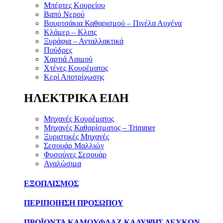
Μπέρτες Κουρείου
Βαπό Νερού
Βουρτσάκια Καθαρισμού – Πινέλα Αυχένα
Κλάμερ – Κλιπς
Ξυράφια – Ανταλλακτικά
Πούδρες
Χαρτιά Λαιμού
Χτένες Κουρέματος
Κερί Αποτρίχωσης
ΗΛΕΚΤΡΙΚΑ ΕΙΔΗ
Μηχανές Κουρέματος
Μηχανές Καθαρίσματος – Trimmer
Ξυριστικές Μηχανές
Σεσουάρ Μαλλιών
Φυσούνες Σεσουάρ
Αναλώσιμα
ΕΞΟΠΛΙΣΜΟΣ
ΠΕΡΙΠΟΙΗΣΗ ΠΡΟΣΩΠΟΥ
ΠΡΟΪΟΝΤΑ ΚΑΜΟΥΦΛΑΖ ΚΑΛΥΨΗΣ ΛΕΥΚΩΝ