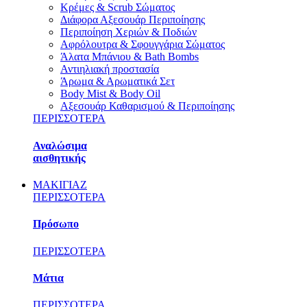
Κρέμες & Scrub Σώματος
Διάφορα Αξεσουάρ Περιποίησης
Περιποίηση Χεριών & Ποδιών
Αφρόλουτρα & Σφουγγάρια Σώματος
Άλατα Μπάνιου & Bath Bombs
Αντιηλιακή προστασία
Άρωμα & Αρωματικά Σετ
Body Mist & Body Oil
Αξεσουάρ Καθαρισμού & Περιποίησης
ΠΕΡΙΣΣΟΤΕΡΑ
Αναλώσιμα
αισθητικής
ΜΑΚΙΓΙΑΖ
ΠΕΡΙΣΣΟΤΕΡΑ
Πρόσωπο
ΠΕΡΙΣΣΟΤΕΡΑ
Μάτια
ΠΕΡΙΣΣΟΤΕΡΑ