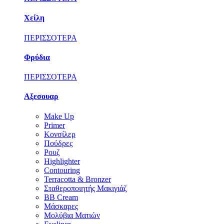
Χείλη
ΠΕΡΙΣΣΟΤΕΡΑ
Φρύδια
ΠΕΡΙΣΣΟΤΕΡΑ
Αξεσουαρ
Make Up
Primer
Κονσίλερ
Πούδρες
Ρουζ
Highlighter
Contouring
Terracotta & Bronzer
Σταθεροποιητής Μακιγιάζ
BB Cream
Μάσκαρες
Μολύβια Ματιών