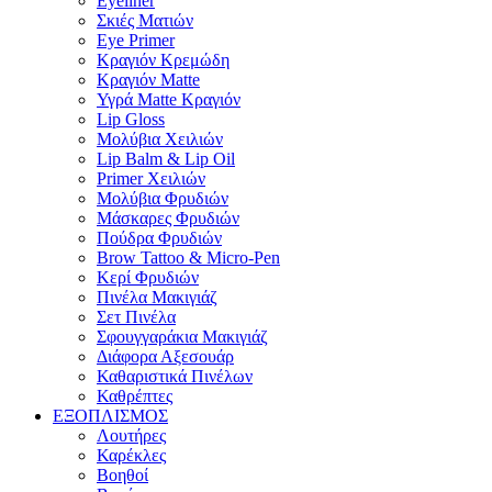
Eyeliner
Σκιές Ματιών
Eye Primer
Κραγιόν Κρεμώδη
Κραγιόν Matte
Υγρά Matte Κραγιόν
Lip Gloss
Μολύβια Χειλιών
Lip Balm & Lip Oil
Primer Χειλιών
Μολύβια Φρυδιών
Μάσκαρες Φρυδιών
Πούδρα Φρυδιών
Brow Tattoo & Micro-Pen
Κερί Φρυδιών
Πινέλα Μακιγιάζ
Σετ Πινέλα
Σφουγγαράκια Μακιγιάζ
Διάφορα Αξεσουάρ
Καθαριστικά Πινέλων
Καθρέπτες
ΕΞΟΠΛΙΣΜΟΣ
Λουτήρες
Καρέκλες
Βοηθοί