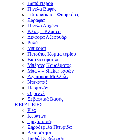
Βαπό Νερού
Πινέλα Βαφής
Τσιμπιδάκια – Φουρκέτες
Ξυράφια
Πινέλα Αυχένα
Κλιπς – Κλάμερ
Διάφορα Αξεσουάρ
Ρολά
Μπικουτί
Πετσέτες Κομμωτηρίου
Βαμβάκι φυτίλι
Μπέρτες Κουρέματος
Μπώλ – Shaker βαφών
Αξεσουάρ Μαλλιών
Ντεκαπάζ
Περμανάντ
Οξυζενέ
Ξεβαφτικά Βαφής
ΘΕΡΑΠΕΙΕΣ
Plex
Κερατίνη
Τριχόπτωση
Ξηροδερμία-Πιτυρίδα
Λιπαρότητα
Βαθιά Ενυδάτωση