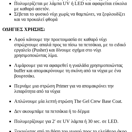
Πολυμερίζεται με λάμπα UV ή LED και αφαιρείται εύκολα
με καθαρό ασετόν.
Σέβεται το φυσικό νύχι χωρίς να θαμπώνει, να ξεφλουδίζει
και να προκαλεί φθορά
ΟΔΗΓΙΕΣ ΧΡΗΣΗΣ:
Αφού κάνουμε την προετοιμασία σε καθαρό νύχι
σπρώχνουμε απαλά προς τα πίσω τα πετσάκια, με το ειδικό
εργαλείο (Pusher) και δίνουμε σχήμα στο νύχι
χρησιμοποιώντας λίμα.
Λιμάρουμε για να αφαιρεθεί η γυαλάδα χρησιμοποιώντας
buffer και απομακρύνουμε τη σκόνη από τα νύχια με ένα
βουρτσάκι.
Περνάμε μια στρώση Primer για να απομακρύνει την
λιπαρότητα από τα νύχια
Απλώνουμε μία λεπτή στρώση The Gel Crew Base Coat.
Δεν ακουμπάμε τα πετσάκια ή το δέρμα
Πολυμερίζουμε για 2′ σε UV λάμπα ή 30 sec. σε LED.
Ξεκινώντας από τη βάση του νυχιού προς το ελεύθερο άκρο,