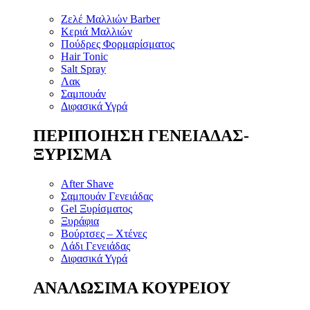
Ζελέ Μαλλιών Barber
Κεριά Μαλλιών
Πούδρες Φορμαρίσματος
Hair Tonic
Salt Spray
Λακ
Σαμπουάν
Διφασικά Υγρά
ΠΕΡΙΠΟΙΗΣΗ ΓΕΝΕΙΑΔΑΣ-
ΞΥΡΙΣΜΑ
After Shave
Σαμπουάν Γενειάδας
Gel Ξυρίσματος
Ξυράφια
Βούρτσες – Χτένες
Λάδι Γενειάδας
Διφασικά Υγρά
ΑΝΑΛΩΣΙΜΑ ΚΟΥΡΕΙΟΥ