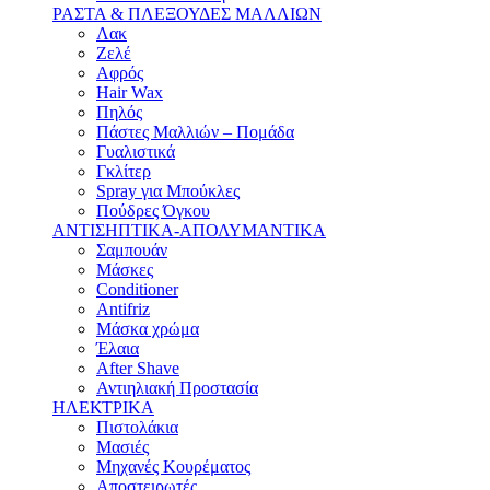
ΡΑΣΤΑ & ΠΛΕΞΟΥΔΕΣ ΜΑΛΛΙΩΝ
Λακ
Ζελέ
Αφρός
Hair Wax
Πηλός
Πάστες Μαλλιών – Πομάδα
Γυαλιστικά
Γκλίτερ
Spray για Μπούκλες
Πούδρες Όγκου
ΑΝΤΙΣΗΠΤΙΚΑ-ΑΠΟΛΥΜΑΝΤΙΚΑ
Σαμπουάν
Μάσκες
Conditioner
Antifriz
Μάσκα χρώμα
Έλαια
After Shave
Αντιηλιακή Προστασία
ΗΛΕΚΤΡΙΚΑ
Πιστολάκια
Μασιές
Μηχανές Κουρέματος
Αποστειρωτές