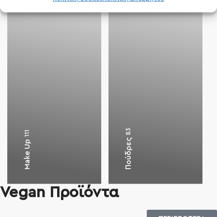
83
111
Πούδρες
Make Up
Vegan Προϊόντα