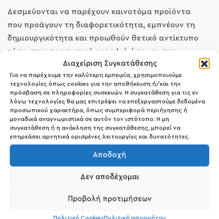
Δεσμεύονται να παρέχουν καινοτόμα προϊόντα
που προάγουν τη διαφορετικότητα, εμπνέουν τη
δημιουργικότητα και προωθούν θετικό αντίκτυπο
τόσο στην προσωπική ομορφιά όσο και στον
Διαχείριση Συγκατάθεσης
κόσμο γύρω μας.
Για να παρέχουμε την καλύτερη εμπειρία, χρησιμοποιούμε
τεχνολογίες όπως cookies για την αποθήκευση ή/και την
πρόσβαση σε πληροφορίες συσκευών. Η συγκατάθεση για τις εν
ΠΕΡΙΣΣΟΤΕΡΑ ΠΡΟΙΟΝΤΑ ELIXIR
λόγω τεχνολογίες θα μας επιτρέψει να επεξεργαστούμε δεδομένα
προσωπικού χαρακτήρα, όπως συμπεριφορά περιήγησης ή
μοναδικά αναγνωριστικά σε αυτόν τον ιστότοπο. Η μη
Μακιγιάζ Προσώπου
συγκατάθεση ή η ανάκληση της συγκατάθεσης, μπορεί να
επηρεάσει αρνητικά ορισμένες λειτουργίες και δυνατότητες.
ΔΕΙΤΕ ΤΑ ΟΛΑ
Αποδοχή
Δεν αποδέχομαι
Προβολή προτιμήσεων
Πολιτική Cookies
Πολιτική απορρήτου