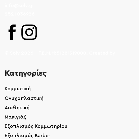
info@solv.gr
2521 036926
© Solv 2026 – Γ.E.M.Η:51281319000. Created by
Κατηγορίες
Κομμωτική
Ονυχοπλαστική
Αισθητική
Μακιγιάζ
Εξοπλισμός Κομμωτηρίου
Εξοπλισμός Barber