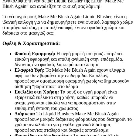
Ανακαλύψτε τη νέα σειρά Liquid Blusher της Elixir “Make Me
Blush Again” και αναδείξτε τη φυσική σας λάμψη!
Το νέο υγρό ρουζ Make Me Blush Again Liquid Blusher,
είναι η
ιδανική επιλογή για να δημιουργήσετε ένα φυσικό, λαμπερό χρώμα
στα μάγουλά σας, με μεταξένια υφή, έντονο φυσικό χρώμα και
διάρκεια στο μακιγιάζ σας.
Οφέλη & Χαρακτηριστικά:
Φυσική Εφαρμογή:
Η υγρή μορφή του ρουζ επιτρέπει
εύκολη εφαρμογή και απαλή ανάμειξη στην επιδερμίδα,
δίνοντας ένα φυσικό, λαμπερό αποτέλεσμα
Ελαφριά Υφή:
Τα Make Me Blush Again έχουν ελαφριά
υφή που δεν βαραίνει την επιδερμίδα. Επιπλέον,
προσφέρουν ομοιόμορφη εφαρμογή χωρίς να δημιουργούν
αίσθηση “βαρύτητας” στο δέρμα
Ευελιξία στη Χρήση:
Τα ρουζ σε υγρή μορφή είναι
εξαιρετικά ευέλικτα στη χρήση, καθώς μπορούν να
αναμειγνύονται εύκολα για να προσαρμοστούν στην
επιθυμητή ένταση του χρώματος
Διάρκεια:
Tα Liquid Blushers Make Me Blush Again
προσφέρουν μακράς διάρκειας φόρμουλες που διατηρούν το
χρώμα αναλλοίωτο για μεγάλο χρονικό διάστημα,
προσφέροντας σταθερό και διαρκές αποτέλεσμα
Φροντίδα της Επιδερμίδας:
Τα υγρά ρουζ της Elixir