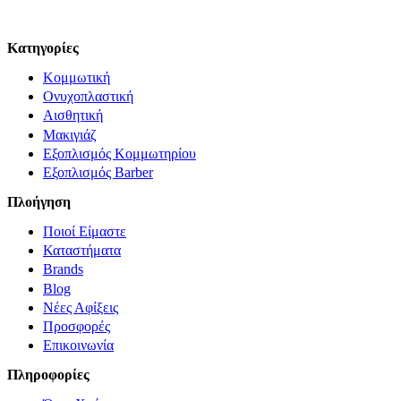
© Solv 2026 – Γ.E.M.Η:51281319000. Created by
Κατηγορίες
Κομμωτική
Ονυχοπλαστική
Αισθητική
Μακιγιάζ
Εξοπλισμός Κομμωτηρίου
Εξοπλισμός Barber
Πλοήγηση
Ποιοί Είμαστε
Καταστήματα
Brands
Blog
Νέες Αφίξεις
Προσφορές
Επικοινωνία
Πληροφορίες