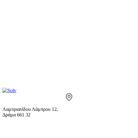
Λαμπριανίδου Λάμπρου 12,
Δράμα 661 32
info@solv.gr
2521 036926