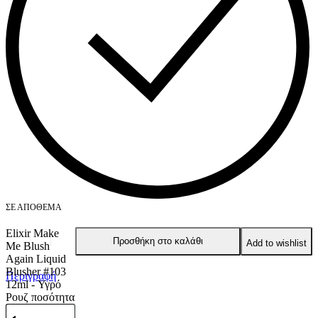
ΣΕ ΑΠΌΘΕΜΑ
Elixir Make
Προσθήκη στο καλάθι
Add to wishlist
Me Blush
Again Liquid
Blusher #103
Περιγραφή
12ml - Υγρό
Ρουζ ποσότητα