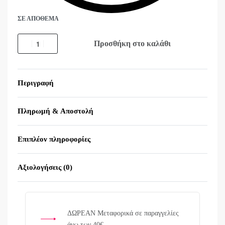
ΣΕ ΑΠΌΘΕΜΑ
Προσθήκη στο καλάθι
Περιγραφή
Πληρωμή & Αποστολή
Επιπλέον πληροφορίες
Αξιολογήσεις (0)
Βαθμολογήθηκε με
0
α
ΔΩΡΕΑΝ Μεταφορικά σε παραγγελίες
άνω των 40€