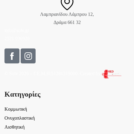
Λαμπριανίδου Λάμπρου 12,
Δράμα 661 32
info@solv.gr
2521 036926
© Solv 2026 – Γ.E.M.Η:51281319000. Created by
Κατηγορίες
Κομμωτική
Ονυχοπλαστική
Αισθητική