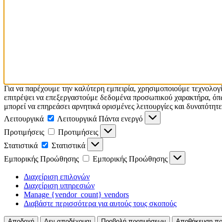
Για να παρέχουμε την καλύτερη εμπειρία, χρησιμοποιούμε τεχνολογ
επιτρέψει να επεξεργαστούμε δεδομένα προσωπικού χαρακτήρα, όπω
μπορεί να επηρεάσει αρνητικά ορισμένες λειτουργίες και δυνατότητε
Λειτουργικά
Λειτουργικά
Πάντα ενεργό
Προτιμήσεις
Προτιμήσεις
Στατιστικά
Στατιστικά
Εμπορικής Προώθησης
Εμπορικής Προώθησης
Διαχείριση επιλογών
Διαχείριση υπηρεσιών
Manage {vendor_count} vendors
Διαβάστε περισσότερα για αυτούς τους σκοπούς
Αποδοχή
Δεν αποδέχομαι
Προβολή προτιμήσεων
Αποθήκευση πρ