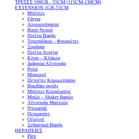
ΤΡΕΣΕΣ 100GR - 55CM (115CM-130CM)
EXTENSION 1GR-55CM
Μπέρτες
Γάντια
Αλουμινόχαρτα
Βαπό Νερού
Πινέλα Βαφής
Τσιμπιδάκια – Φουρκέτες
Ξυράφια
Πινέλα Αυχένα
Κλιπς – Κλάμερ
Διάφορα Αξεσουάρ
Ρολά
Μπικουτί
Πετσέτες Κομμωτηρίου
Βαμβάκι φυτίλι
Μπέρτες Κουρέματος
Μπώλ – Shaker βαφών
Αξεσουάρ Μαλλιών
Ντεκαπάζ
Περμανάντ
Οξυζενέ
Ξεβαφτικά Βαφής
ΘΕΡΑΠΕΙΕΣ
Plex