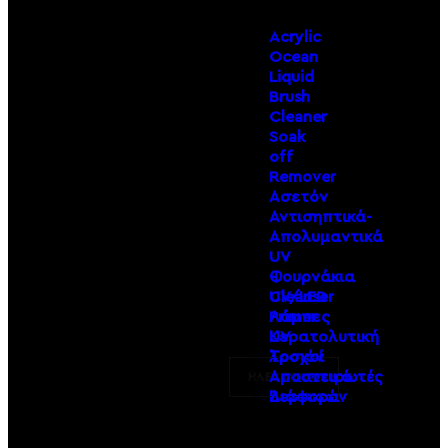
Acrylic
Ocean
Liquid
Brush
Cleaner
Soak
off
Remover
Ασετόν
Αντισηπτικά-
Απολυμαντικά
UV
–
Φουρνάκια
Cleanser
UV/LED
Primer
Λάμπες
Κερατολυτική
UV
λοσιόν
Τροχοί
Αραιωτικά
Αποστειρωτές
ΗΛΕΚΤΡΙΚΑ
Βερνικιών
Διάφορα