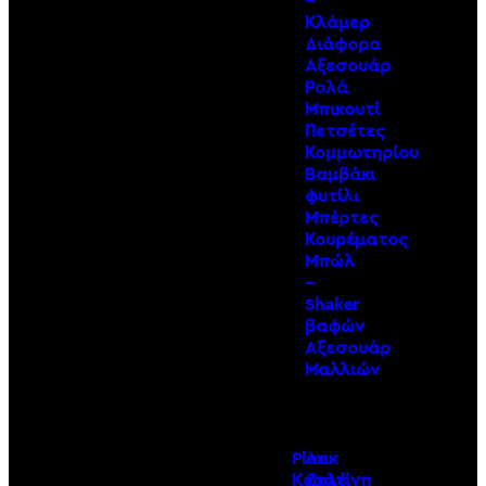
–
Κλάμερ
Διάφορα
Αξεσουάρ
Ρολά
Μπικουτί
Πετσέτες
Κομμωτηρίου
Βαμβάκι
φυτίλι
Μπέρτες
Κουρέματος
Μπώλ
–
Shaker
βαφών
Αξεσουάρ
Μαλλιών
Plex
Λακ
Κερατίνη
Ζελέ