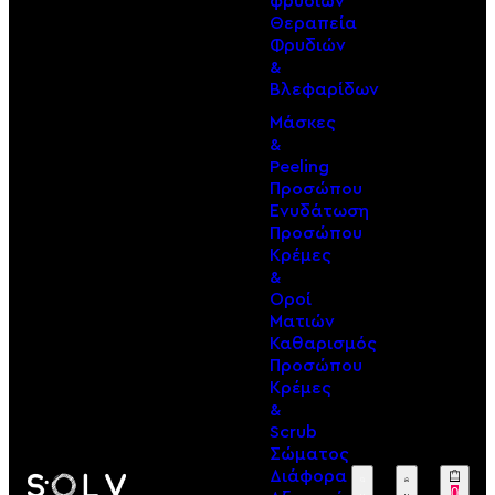
φρυδιών
Θεραπεία
Φρυδιών
&
Βλεφαρίδων
Μάσκες
&
Peeling
Προσώπου
Ενυδάτωση
Προσώπου
Κρέμες
&
Οροί
Ματιών
Καθαρισμός
Προσώπου
Κρέμες
&
Scrub
Σώματος
Διάφορα
0