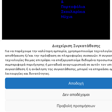
&
Πορτοφόλια
Σκουλαρίκια
Νύχια
Παιδικά
Αξεσουάρ
ΠΕΡΙΣΣΟΤΕΡΑ
Παιδικά
Διαχείριση Συγκατάθεσης
Καλλυντικά
Για να παρέχουμε την καλύτερη εμπειρία, χρησιμοποιούμε τεχνολογίες
αποθήκευση ή/και την πρόσβαση σε πληροφορίες συσκευών. Η συγκατ
ΠΕΡΙΣΣΟΤΕΡΑ
τεχνολογίες θα μας επιτρέψει να επεξεργαστούμε δεδομένα προσωπι
συμπεριφορά περιήγησης ή μοναδικά αναγνωριστικά σε αυτόν τον ιστ
Παιδική
Περιποίηση
συγκατάθεση ή η ανάκληση της συγκατάθεσης, μπορεί να επηρεάσει α
λειτουργίες και δυνατότητες.
Αποδοχή
Δεν αποδέχομαι
Προβολή προτιμήσεων
Αρχική σελίδα
›