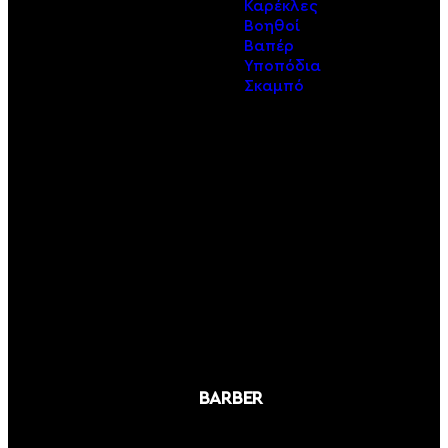
Καρέκλες
Βοηθοί
Βαπέρ
Υποπόδια
Σκαμπό
Εξοπλισμός
Κομμωτηρίου
ΠΕΡΙΣΣΟΤΕΡΑ
Εξοπλισμός
Barber
ΠΕΡΙΣΣΟΤΕΡΑ
Εξοπλισμός
Ονυχοπλαστικής
ΠΕΡΙΣΣΟΤΕΡΑ
Εξοπλισμός
Μακιγιάζ
BARBER