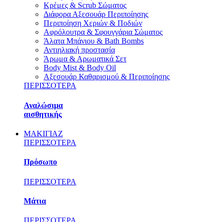
Κρέμες & Scrub Σώματος
Διάφορα Αξεσουάρ Περιποίησης
Περιποίηση Χεριών & Ποδιών
Αφρόλουτρα & Σφουγγάρια Σώματος
Άλατα Μπάνιου & Bath Bombs
Αντιηλιακή προστασία
Άρωμα & Αρωματικά Σετ
Body Mist & Body Oil
Αξεσουάρ Καθαρισμού & Περιποίησης
ΠΕΡΙΣΣΟΤΕΡΑ
Αναλώσιμα
αισθητικής
ΜΑΚΙΓΙΑΖ
ΠΕΡΙΣΣΟΤΕΡΑ
Πρόσωπο
ΠΕΡΙΣΣΟΤΕΡΑ
Μάτια
ΠΕΡΙΣΣΟΤΕΡΑ