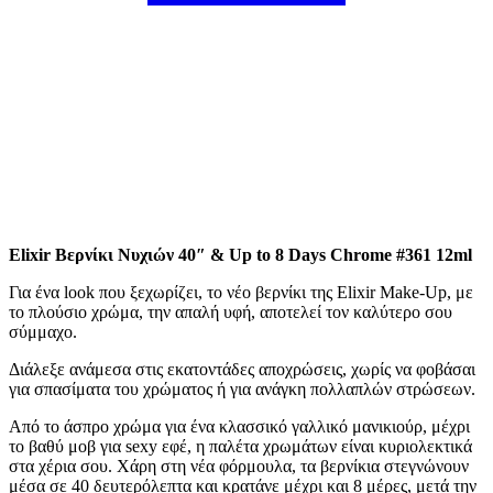
Elixir Βερνίκι Νυχιών 40″ & Up to 8 Days Chrome #361 12ml
Για ένα look που ξεχωρίζει, το νέο βερνίκι της Elixir Make-Up, με
το πλούσιο χρώμα, την απαλή υφή, αποτελεί τον καλύτερο σου
σύμμαχο.
Διάλεξε ανάμεσα στις εκατοντάδες αποχρώσεις, χωρίς να φοβάσαι
για σπασίματα του χρώματος ή για ανάγκη πολλαπλών στρώσεων.
Από το άσπρο χρώμα για ένα κλασσικό γαλλικό μανικιούρ, μέχρι
το βαθύ μοβ για sexy εφέ, η παλέτα χρωμάτων είναι κυριολεκτικά
στα χέρια σου. Χάρη στη νέα φόρμουλα, τα βερνίκια στεγνώνουν
μέσα σε 40 δευτερόλεπτα και κρατάνε μέχρι και 8 μέρες, μετά την