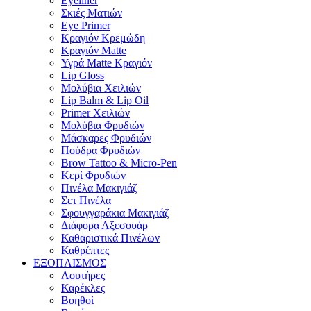
Eyeliner
Σκιές Ματιών
Eye Primer
Κραγιόν Κρεμώδη
Κραγιόν Matte
Υγρά Matte Κραγιόν
Lip Gloss
Μολύβια Χειλιών
Lip Balm & Lip Oil
Primer Χειλιών
Μολύβια Φρυδιών
Μάσκαρες Φρυδιών
Πούδρα Φρυδιών
Brow Tattoo & Micro-Pen
Κερί Φρυδιών
Πινέλα Μακιγιάζ
Σετ Πινέλα
Σφουγγαράκια Μακιγιάζ
Διάφορα Αξεσουάρ
Καθαριστικά Πινέλων
Καθρέπτες
ΕΞΟΠΛΙΣΜΟΣ
Λουτήρες
Καρέκλες
Βοηθοί