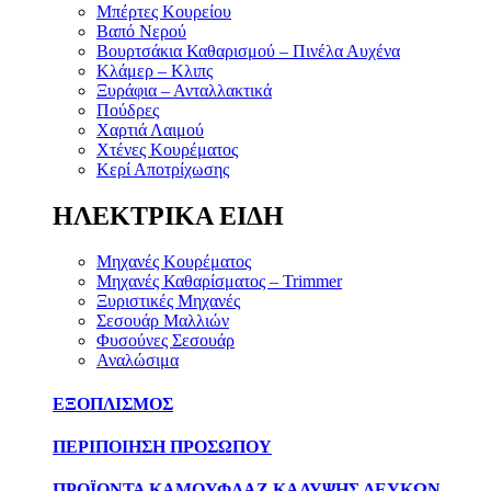
Μπέρτες Κουρείου
Βαπό Νερού
Βουρτσάκια Καθαρισμού – Πινέλα Αυχένα
Κλάμερ – Κλιπς
Ξυράφια – Ανταλλακτικά
Πούδρες
Χαρτιά Λαιμού
Χτένες Κουρέματος
Κερί Αποτρίχωσης
ΗΛΕΚΤΡΙΚΑ ΕΙΔΗ
Μηχανές Κουρέματος
Μηχανές Καθαρίσματος – Trimmer
Ξυριστικές Μηχανές
Σεσουάρ Μαλλιών
Φυσούνες Σεσουάρ
Αναλώσιμα
ΕΞΟΠΛΙΣΜΟΣ
ΠΕΡΙΠΟΙΗΣΗ ΠΡΟΣΩΠΟΥ
ΠΡΟΪΟΝΤΑ ΚΑΜΟΥΦΛΑΖ ΚΑΛΥΨΗΣ ΛΕΥΚΩΝ