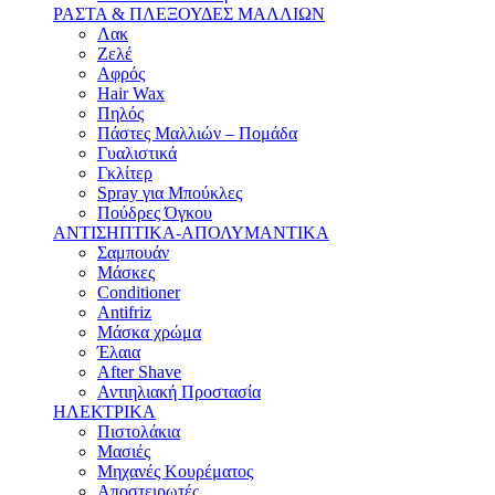
ΡΑΣΤΑ & ΠΛΕΞΟΥΔΕΣ ΜΑΛΛΙΩΝ
Λακ
Ζελέ
Αφρός
Hair Wax
Πηλός
Πάστες Μαλλιών – Πομάδα
Γυαλιστικά
Γκλίτερ
Spray για Μπούκλες
Πούδρες Όγκου
ΑΝΤΙΣΗΠΤΙΚΑ-ΑΠΟΛΥΜΑΝΤΙΚΑ
Σαμπουάν
Μάσκες
Conditioner
Antifriz
Μάσκα χρώμα
Έλαια
After Shave
Αντιηλιακή Προστασία
ΗΛΕΚΤΡΙΚΑ
Πιστολάκια
Μασιές
Μηχανές Κουρέματος
Αποστειρωτές