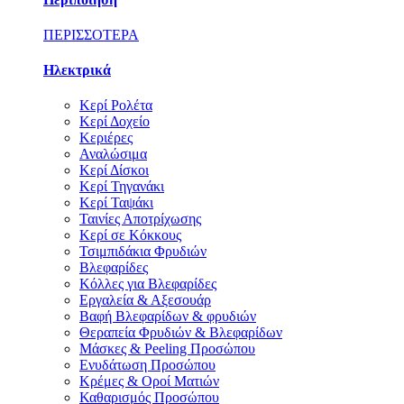
ΠΕΡΙΣΣΟΤΕΡΑ
Ηλεκτρικά
Κερί Ρολέτα
Κερί Δοχείο
Κεριέρες
Αναλώσιμα
Κερί Δίσκοι
Κερί Τηγανάκι
Κερί Ταψάκι
Ταινίες Αποτρίχωσης
Κερί σε Κόκκους
Τσιμπιδάκια Φρυδιών
Βλεφαρίδες
Κόλλες για Βλεφαρίδες
Εργαλεία & Αξεσουάρ
Βαφή Βλεφαρίδων & φρυδιών
Θεραπεία Φρυδιών & Βλεφαρίδων
Μάσκες & Peeling Προσώπου
Ενυδάτωση Προσώπου
Κρέμες & Οροί Ματιών
Καθαρισμός Προσώπου