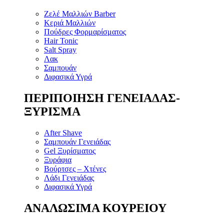
Ζελέ Μαλλιών Barber
Κεριά Μαλλιών
Πούδρες Φορμαρίσματος
Hair Tonic
Salt Spray
Λακ
Σαμπουάν
Διφασικά Υγρά
ΠΕΡΙΠΟΙΗΣΗ ΓΕΝΕΙΑΔΑΣ-
ΞΥΡΙΣΜΑ
After Shave
Σαμπουάν Γενειάδας
Gel Ξυρίσματος
Ξυράφια
Βούρτσες – Χτένες
Λάδι Γενειάδας
Διφασικά Υγρά
ΑΝΑΛΩΣΙΜΑ ΚΟΥΡΕΙΟΥ