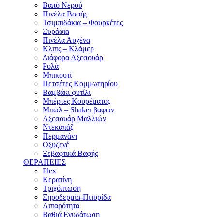
Βαπό Νερού
Πινέλα Βαφής
Τσιμπιδάκια – Φουρκέτες
Ξυράφια
Πινέλα Αυχένα
Κλιπς – Κλάμερ
Διάφορα Αξεσουάρ
Ρολά
Μπικουτί
Πετσέτες Κομμωτηρίου
Βαμβάκι φυτίλι
Μπέρτες Κουρέματος
Μπώλ – Shaker βαφών
Αξεσουάρ Μαλλιών
Ντεκαπάζ
Περμανάντ
Οξυζενέ
Ξεβαφτικά Βαφής
ΘΕΡΑΠΕΙΕΣ
Plex
Κερατίνη
Τριχόπτωση
Ξηροδερμία-Πιτυρίδα
Λιπαρότητα
Βαθιά Ενυδάτωση