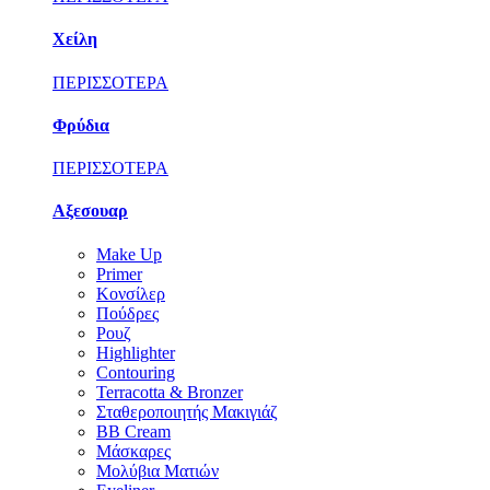
Χείλη
ΠΕΡΙΣΣΟΤΕΡΑ
Φρύδια
ΠΕΡΙΣΣΟΤΕΡΑ
Αξεσουαρ
Make Up
Primer
Κονσίλερ
Πούδρες
Ρουζ
Highlighter
Contouring
Terracotta & Bronzer
Σταθεροποιητής Μακιγιάζ
BB Cream
Μάσκαρες
Μολύβια Ματιών