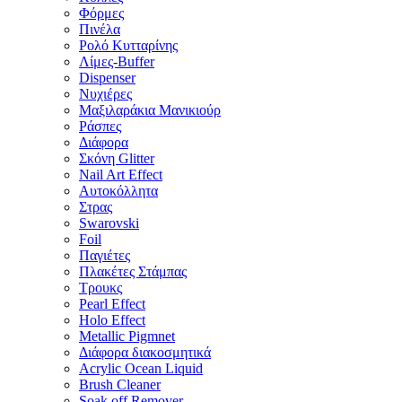
Φόρμες
Πινέλα
Ρολό Κυτταρίνης
Λίμες-Buffer
Dispenser
Νυχιέρες
Μαξιλαράκια Μανικιούρ
Ράσπες
Διάφορα
Σκόνη Glitter
Nail Art Effect
Αυτοκόλλητα
Στρας
Swarovski
Foil
Παγιέτες
Πλακέτες Στάμπας
Τρουκς
Pearl Effect
Holo Effect
Metallic Pigmnet
Διάφορα διακοσμητικά
Acrylic Ocean Liquid
Brush Cleaner
Soak off Remover