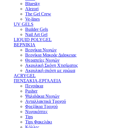
Bluesky
Alezori
The Gel Crew
Ve-lines
UV GELS
Builder Gels
Nail Art Gel
LIQUID POLYGEL
ΒΕΡΝΙΚΙΑ
Βερνίκια Νυχιών
Βερνίκια Μακράς Διάρκειας
Θεραπείες Νυχιών
Ακρυλική Σκόνη Χτισίματος
Ακρυλική σκόνη με χρώμα
ACRYGEL
ΠΕΝΣΑΚΙΑ-ΕΡΓΑΛΕΙΑ
Πενσάκια
Pusher
Ψαλιδάκια Νυχιών
Ανταλλακτικά Τροχού
Φρεζάκια Τροχού
Νυχοκόπτες
Tips
Tips Φακελάκι
Κόλλες