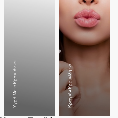
252
121
Υγρά Matte Κραγιόν
Κραγιόν Κρεμώδη