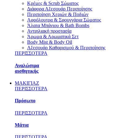
Κρέμες & Scrub Σώματος
Διάφορα Αξεσουάρ Περιποίησης
Περιποίηση Χεριών & Ποδιών
Αφρόλουτρα & Σφουγγάρια Σώματος
Άλατα Μπάνιου & Bath Bombs
Αντιηλιακή προστασία
Άρωμα & Αρωματικά Σετ
Body Mist & Body Oil
Αξεσουάρ Καθαρισμού & Περιποίησης
ΠΕΡΙΣΣΟΤΕΡΑ
Αναλώσιμα
αισθητικής
ΜΑΚΙΓΙΑΖ
ΠΕΡΙΣΣΟΤΕΡΑ
Πρόσωπο
ΠΕΡΙΣΣΟΤΕΡΑ
Μάτια
ΠΕΡΙΣΣΟΤΕΡΑ