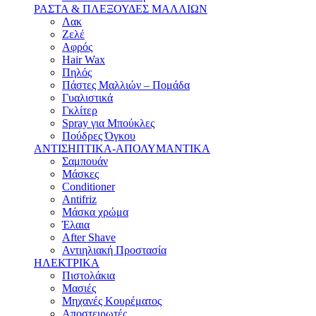
ΡΑΣΤΑ & ΠΛΕΞΟΥΔΕΣ ΜΑΛΛΙΩΝ
Λακ
Ζελέ
Αφρός
Hair Wax
Πηλός
Πάστες Μαλλιών – Πομάδα
Γυαλιστικά
Γκλίτερ
Spray για Μπούκλες
Πούδρες Όγκου
ΑΝΤΙΣΗΠΤΙΚΑ-ΑΠΟΛΥΜΑΝΤΙΚΑ
Σαμπουάν
Μάσκες
Conditioner
Antifriz
Μάσκα χρώμα
Έλαια
After Shave
Αντιηλιακή Προστασία
ΗΛΕΚΤΡΙΚΑ
Πιστολάκια
Μασιές
Μηχανές Κουρέματος
Αποστειρωτές