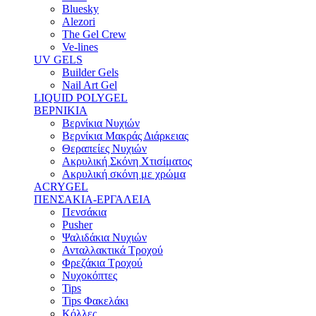
Bluesky
Alezori
The Gel Crew
Ve-lines
UV GELS
Builder Gels
Nail Art Gel
LIQUID POLYGEL
ΒΕΡΝΙΚΙΑ
Βερνίκια Νυχιών
Βερνίκια Μακράς Διάρκειας
Θεραπείες Νυχιών
Ακρυλική Σκόνη Χτισίματος
Ακρυλική σκόνη με χρώμα
ACRYGEL
ΠΕΝΣΑΚΙΑ-ΕΡΓΑΛΕΙΑ
Πενσάκια
Pusher
Ψαλιδάκια Νυχιών
Ανταλλακτικά Τροχού
Φρεζάκια Τροχού
Νυχοκόπτες
Tips
Tips Φακελάκι
Κόλλες