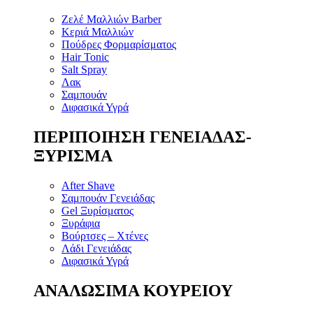
Ζελέ Μαλλιών Barber
Κεριά Μαλλιών
Πούδρες Φορμαρίσματος
Hair Tonic
Salt Spray
Λακ
Σαμπουάν
Διφασικά Υγρά
ΠΕΡΙΠΟΙΗΣΗ ΓΕΝΕΙΑΔΑΣ-
ΞΥΡΙΣΜΑ
After Shave
Σαμπουάν Γενειάδας
Gel Ξυρίσματος
Ξυράφια
Βούρτσες – Χτένες
Λάδι Γενειάδας
Διφασικά Υγρά
ΑΝΑΛΩΣΙΜΑ ΚΟΥΡΕΙΟΥ