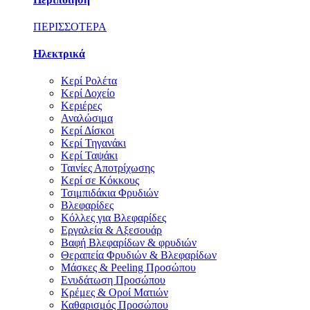
ΠΕΡΙΣΣΟΤΕΡΑ
Ηλεκτρικά
Κερί Ρολέτα
Κερί Δοχείο
Κεριέρες
Αναλώσιμα
Κερί Δίσκοι
Κερί Τηγανάκι
Κερί Ταψάκι
Ταινίες Αποτρίχωσης
Κερί σε Κόκκους
Τσιμπιδάκια Φρυδιών
Βλεφαρίδες
Κόλλες για Βλεφαρίδες
Εργαλεία & Αξεσουάρ
Βαφή Βλεφαρίδων & φρυδιών
Θεραπεία Φρυδιών & Βλεφαρίδων
Μάσκες & Peeling Προσώπου
Ενυδάτωση Προσώπου
Κρέμες & Οροί Ματιών
Καθαρισμός Προσώπου