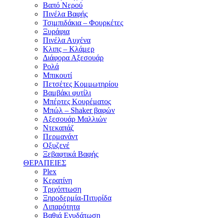
Βαπό Νερού
Πινέλα Βαφής
Τσιμπιδάκια – Φουρκέτες
Ξυράφια
Πινέλα Αυχένα
Κλιπς – Κλάμερ
Διάφορα Αξεσουάρ
Ρολά
Μπικουτί
Πετσέτες Κομμωτηρίου
Βαμβάκι φυτίλι
Μπέρτες Κουρέματος
Μπώλ – Shaker βαφών
Αξεσουάρ Μαλλιών
Ντεκαπάζ
Περμανάντ
Οξυζενέ
Ξεβαφτικά Βαφής
ΘΕΡΑΠΕΙΕΣ
Plex
Κερατίνη
Τριχόπτωση
Ξηροδερμία-Πιτυρίδα
Λιπαρότητα
Βαθιά Ενυδάτωση