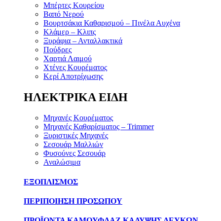
Μπέρτες Κουρείου
Βαπό Νερού
Βουρτσάκια Καθαρισμού – Πινέλα Αυχένα
Κλάμερ – Κλιπς
Ξυράφια – Ανταλλακτικά
Πούδρες
Χαρτιά Λαιμού
Χτένες Κουρέματος
Κερί Αποτρίχωσης
ΗΛΕΚΤΡΙΚΑ ΕΙΔΗ
Μηχανές Κουρέματος
Μηχανές Καθαρίσματος – Trimmer
Ξυριστικές Μηχανές
Σεσουάρ Μαλλιών
Φυσούνες Σεσουάρ
Αναλώσιμα
ΕΞΟΠΛΙΣΜΟΣ
ΠΕΡΙΠΟΙΗΣΗ ΠΡΟΣΩΠΟΥ
ΠΡΟΪΟΝΤΑ ΚΑΜΟΥΦΛΑΖ ΚΑΛΥΨΗΣ ΛΕΥΚΩΝ