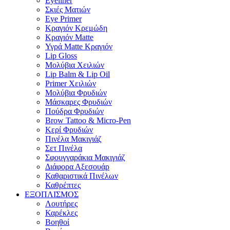
Eyeliner
Σκιές Ματιών
Eye Primer
Κραγιόν Κρεμώδη
Κραγιόν Matte
Υγρά Matte Κραγιόν
Lip Gloss
Μολύβια Χειλιών
Lip Balm & Lip Oil
Primer Χειλιών
Μολύβια Φρυδιών
Μάσκαρες Φρυδιών
Πούδρα Φρυδιών
Brow Tattoo & Micro-Pen
Κερί Φρυδιών
Πινέλα Μακιγιάζ
Σετ Πινέλα
Σφουγγαράκια Μακιγιάζ
Διάφορα Αξεσουάρ
Καθαριστικά Πινέλων
Καθρέπτες
ΕΞΟΠΛΙΣΜΟΣ
Λουτήρες
Καρέκλες
Βοηθοί