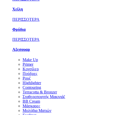
Χείλη
ΠΕΡΙΣΣΟΤΕΡΑ
Φρύδια
ΠΕΡΙΣΣΟΤΕΡΑ
Αξεσουαρ
Make Up
Primer
Κονσίλερ
Πούδρες
Ρουζ
Highlighter
Contouring
Terracotta & Bronzer
Σταθεροποιητής Μακιγιάζ
BB Cream
Μάσκαρες
Μολύβια Ματιών