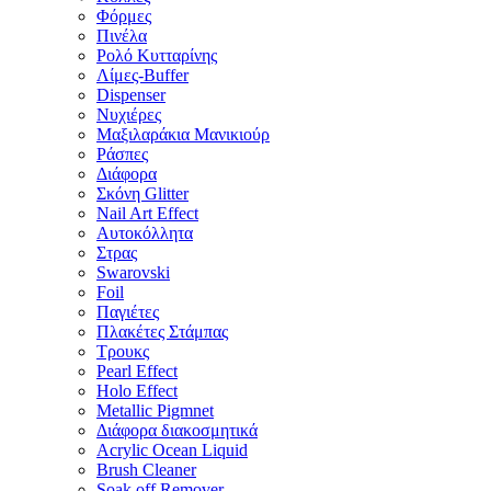
Φόρμες
Πινέλα
Ρολό Κυτταρίνης
Λίμες-Buffer
Dispenser
Νυχιέρες
Μαξιλαράκια Μανικιούρ
Ράσπες
Διάφορα
Σκόνη Glitter
Nail Art Effect
Αυτοκόλλητα
Στρας
Swarovski
Foil
Παγιέτες
Πλακέτες Στάμπας
Τρουκς
Pearl Effect
Holo Effect
Metallic Pigmnet
Διάφορα διακοσμητικά
Acrylic Ocean Liquid
Brush Cleaner
Soak off Remover