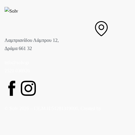
Λαμπριανίδου Λάμπρου 12,
Δράμα 661 32
info@solv.gr
2521 036926
© Solv 2026 – Γ.E.M.Η:51281319000. Created by