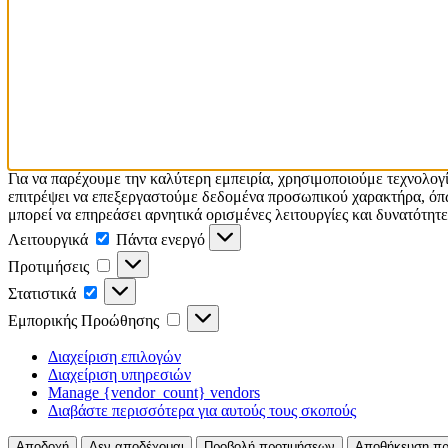
Για να παρέχουμε την καλύτερη εμπειρία, χρησιμοποιούμε τεχνολογ
επιτρέψει να επεξεργαστούμε δεδομένα προσωπικού χαρακτήρα, όπω
μπορεί να επηρεάσει αρνητικά ορισμένες λειτουργίες και δυνατότητε
Λειτουργικά
Πάντα ενεργό
Προτιμήσεις
Στατιστικά
Εμπορικής Προώθησης
Διαχείριση επιλογών
Διαχείριση υπηρεσιών
Manage {vendor_count} vendors
Διαβάστε περισσότερα για αυτούς τους σκοπούς
Αποδοχή
Δεν αποδέχομαι
Προβολή προτιμήσεων
Αποθήκευση πρ