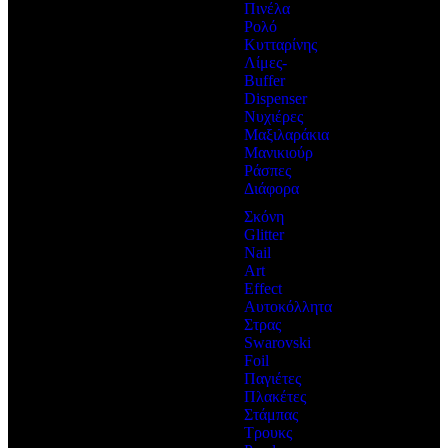
Πινέλα
Ρολό
Κυτταρίνης
Λίμες-
Buffer
Dispenser
Νυχιέρες
Μαξιλαράκια
Μανικιούρ
Ράσπες
Διάφορα
Σκόνη
Glitter
Nail
Art
Effect
Αυτοκόλλητα
Στρας
Swarovski
Foil
Παγιέτες
Πλακέτες
Στάμπας
Τρουκς