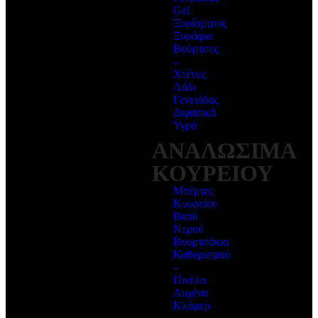
Gel
Ξυρίσματος
Ξυράφια
Βούρτσες
–
Χτένες
Λάδι
Γενειάδας
Διφασικά
Υγρά
ΑΝΑΛΩΣΙΜΑ
ΚΟΥΡΕΙΟΥ
Μπέρτες
Κουρείου
Βαπό
Νερού
Βουρτσάκια
Καθαρισμού
–
Πινέλα
Αυχένα
Κλάμερ