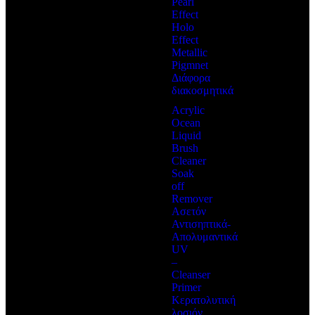
Pearl
Effect
Holo
Effect
Metallic
Pigmnet
Διάφορα
διακοσμητικά
Acrylic
Ocean
Liquid
Brush
Cleaner
Soak
off
Remover
Ασετόν
Αντισηπτικά-
Απολυμαντικά
UV
–
Cleanser
Primer
Κερατολυτική
λοσιόν