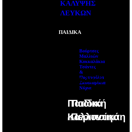
ΚΑΛΥΨΗΣ
ΛΕΥΚΩΝ
ΠΑΙΔΙΚΑ
Βούρτσες
Μαλλιών
Κοκκαλάκια
Τσάντες
&
Παιδικά
Πορτοφόλια
Σκουλαρίκια
Αξεσουάρ
Νύχια
Παιδικά
Παιδική
Καλλυντικά
Περιποίηση
ΠΕΡΙΣΣΟΤΕΡΑ
ΠΕΡΙΣΣΟΤΕΡΑ