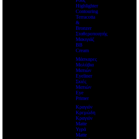
Ρουζ
Highlighter
Contouring
Terracotta
&
Bronzer
Σταθεροποιητής
Μακιγιάζ
BB
Cream
Μάσκαρες
Μολύβια
Ματιών
Eyeliner
Σκιές
Ματιών
Eye
Primer
Κραγιόν
Κρεμώδη
Κραγιόν
Matte
Υγρά
Matte