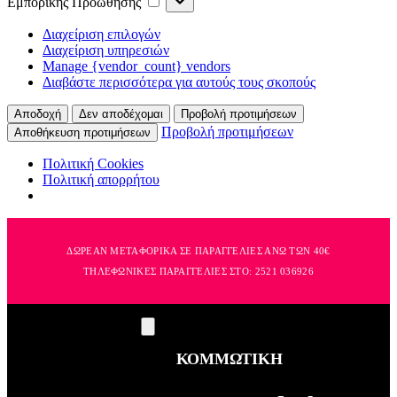
Εμπορικής Προώθησης
Διαχείριση επιλογών
Διαχείριση υπηρεσιών
Manage {vendor_count} vendors
Διαβάστε περισσότερα για αυτούς τους σκοπούς
Αποδοχή
Δεν αποδέχομαι
Προβολή προτιμήσεων
Προβολή προτιμήσεων
Αποθήκευση προτιμήσεων
Πολιτική Cookies
Πολιτική απορρήτου
ΔΩΡΕΑΝ ΜΕΤΑΦΟΡΙΚΑ ΣΕ ΠΑΡΑΓΓΕΛΙΕΣ ΑΝΩ ΤΩΝ 40€
ΤΗΛΕΦΩΝΙΚΕΣ ΠΑΡΑΓΓΕΛΙΕΣ ΣΤΟ:
2521 036926
ΚΟΜΜΩΤΙΚΗ