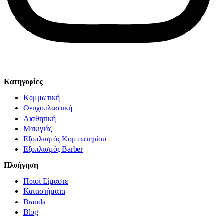
© Solv 2026 – Γ.E.M.Η:51281319000. Created by
Κατηγορίες
Κομμωτική
Ονυχοπλαστική
Αισθητική
Μακιγιάζ
Εξοπλισμός Κομμωτηρίου
Εξοπλισμός Barber
Πλοήγηση
Ποιοί Είμαστε
Καταστήματα
Brands
Blog