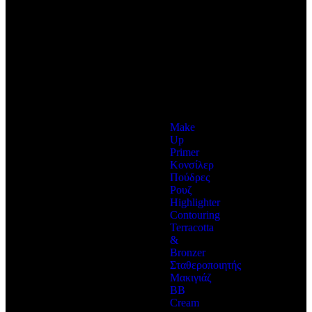
Χείλη
ΠΕΡΙΣΣΟΤΕΡΑ
Φρύδια
ΠΕΡΙΣΣΟΤΕΡΑ
Αξεσουαρ
Make
Up
Primer
Κονσίλερ
Πούδρες
Ρουζ
Highlighter
Contouring
Terracotta
&
Bronzer
Σταθεροποιητής
Μακιγιάζ
BB
Cream