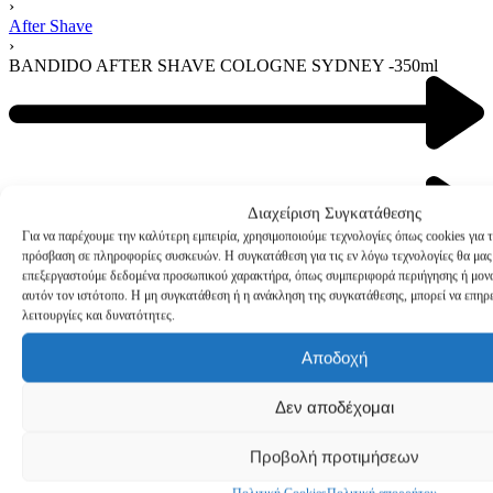
›
After Shave
›
BANDIDO AFTER SHAVE COLOGNE SYDNEY -350ml
Διαχείριση Συγκατάθεσης
Για να παρέχουμε την καλύτερη εμπειρία, χρησιμοποιούμε τεχνολογίες όπως cookies για 
πρόσβαση σε πληροφορίες συσκευών. Η συγκατάθεση για τις εν λόγω τεχνολογίες θα μας
επεξεργαστούμε δεδομένα προσωπικού χαρακτήρα, όπως συμπεριφορά περιήγησης ή μονα
αυτόν τον ιστότοπο. Η μη συγκατάθεση ή η ανάκληση της συγκατάθεσης, μπορεί να επηρε
BANDIDO AFTER SHAVE
λειτουργίες και δυνατότητες.
COLOGNE SYDNEY -350ml
Αποδοχή
Δεν αποδέχομαι
Προβολή προτιμήσεων