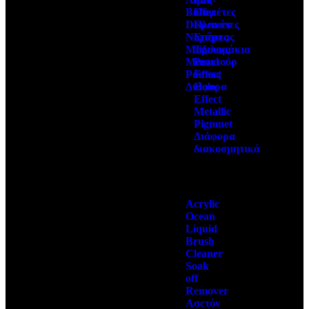
Buffer
Παγιέτες
Dispenser
Πλακέτες
Νυχιέρες
Στάμπας
Μαξιλαράκια
Τρουκς
Μανικιούρ
Pearl
Ράσπες
Effect
Διάφορα
Holo
Effect
Metallic
Pigmnet
Διάφορα
διακοσμητικά
Acrylic
Ocean
Liquid
Brush
Cleaner
Soak
off
Remover
Ασετόν