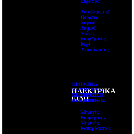
Ξυράφια
–
Ανταλλακτικά
Πούδρες
Χαρτιά
Λαιμού
Χτένες
Κουρέματος
Κερί
Αποτρίχωσης
ΠΡΟΪΟΝΤΑ
ΗΛΕΚΤΡΙΚΑ
ΚΑΜΟΥΦΛΑΖ
ΠΕΡΙΠΟΙΗΣΗ
ΚΑΛΥΨΗΣ
ΕΙΔΗ
ΕΞΟΠΛΙΣΜΟΣ
ΠΡΟΣΩΠΟΥ
ΛΕΥΚΩΝ
Μηχανές
Κουρέματος
Μηχανές
Καθαρίσματος
–