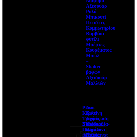
Διάφορα
Αξεσουάρ
Ρολά
Μπικουτί
Πετσέτες
Κομμωτηρίου
Βαμβάκι
φυτίλι
Μπέρτες
Κουρέματος
Μπώλ
–
Shaker
βαφών
Αξεσουάρ
Μαλλιών
Plex
Λακ
Κερατίνη
Ζελέ
Τριχόπτωση
Αφρός
Ντεκαπάζ
Ξηροδερμία-
Hair
Περμανάντ
Πιτυρίδα
Wax
ΡΑΣΤΑ &
Οξυζενέ
Λιπαρότητα
Πηλός
ΠΛΕΞΟΥΔΕΣ