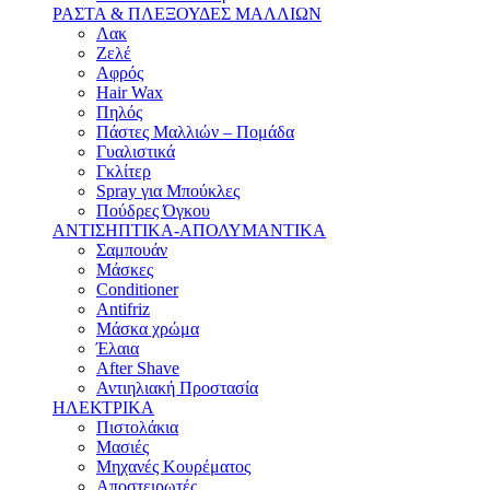
ΡΑΣΤΑ & ΠΛΕΞΟΥΔΕΣ ΜΑΛΛΙΩΝ
Λακ
Ζελέ
Αφρός
Hair Wax
Πηλός
Πάστες Μαλλιών – Πομάδα
Γυαλιστικά
Γκλίτερ
Spray για Μπούκλες
Πούδρες Όγκου
ΑΝΤΙΣΗΠΤΙΚΑ-ΑΠΟΛΥΜΑΝΤΙΚΑ
Σαμπουάν
Μάσκες
Conditioner
Antifriz
Μάσκα χρώμα
Έλαια
After Shave
Αντιηλιακή Προστασία
ΗΛΕΚΤΡΙΚΑ
Πιστολάκια
Μασιές
Μηχανές Κουρέματος
Αποστειρωτές