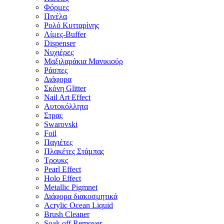
Φόρμες
Πινέλα
Ρολό Κυτταρίνης
Λίμες-Buffer
Dispenser
Νυχιέρες
Μαξιλαράκια Μανικιούρ
Ράσπες
Διάφορα
Σκόνη Glitter
Nail Art Effect
Αυτοκόλλητα
Στρας
Swarovski
Foil
Παγιέτες
Πλακέτες Στάμπας
Τρουκς
Pearl Effect
Holo Effect
Metallic Pigmnet
Διάφορα διακοσμητικά
Acrylic Ocean Liquid
Brush Cleaner
Soak off Remover