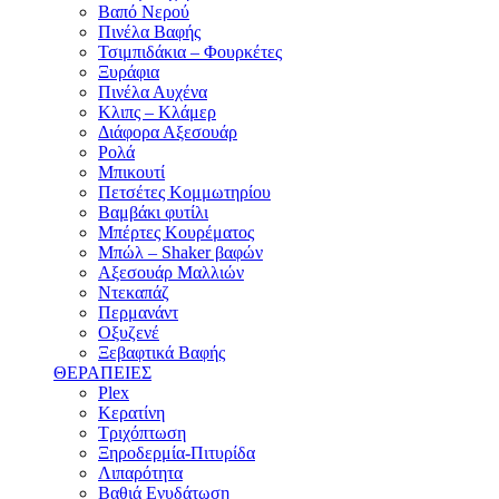
Βαπό Νερού
Πινέλα Βαφής
Τσιμπιδάκια – Φουρκέτες
Ξυράφια
Πινέλα Αυχένα
Κλιπς – Κλάμερ
Διάφορα Αξεσουάρ
Ρολά
Μπικουτί
Πετσέτες Κομμωτηρίου
Βαμβάκι φυτίλι
Μπέρτες Κουρέματος
Μπώλ – Shaker βαφών
Αξεσουάρ Μαλλιών
Ντεκαπάζ
Περμανάντ
Οξυζενέ
Ξεβαφτικά Βαφής
ΘΕΡΑΠΕΙΕΣ
Plex
Κερατίνη
Τριχόπτωση
Ξηροδερμία-Πιτυρίδα
Λιπαρότητα
Βαθιά Ενυδάτωση