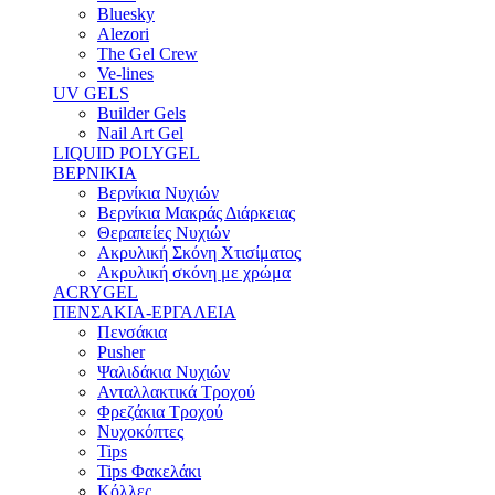
Bluesky
Alezori
The Gel Crew
Ve-lines
UV GELS
Builder Gels
Nail Art Gel
LIQUID POLYGEL
ΒΕΡΝΙΚΙΑ
Βερνίκια Νυχιών
Βερνίκια Μακράς Διάρκειας
Θεραπείες Νυχιών
Ακρυλική Σκόνη Χτισίματος
Ακρυλική σκόνη με χρώμα
ACRYGEL
ΠΕΝΣΑΚΙΑ-ΕΡΓΑΛΕΙΑ
Πενσάκια
Pusher
Ψαλιδάκια Νυχιών
Ανταλλακτικά Τροχού
Φρεζάκια Τροχού
Νυχοκόπτες
Tips
Tips Φακελάκι
Κόλλες