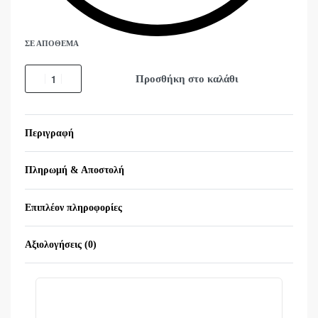
ΣΕ ΑΠΌΘΕΜΑ
Προσθήκη στο καλάθι
Περιγραφή
Πληρωμή & Αποστολή
Επιπλέον πληροφορίες
Αξιολογήσεις (0)
Βαθμολογήθηκε με
0
α