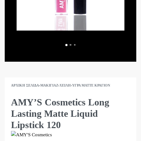
ΑΡΧΙΚΉ ΣΕΛΊΔΑ
›
ΜΑΚΙΓΙΆΖ
›
ΧΕΊΛΗ
›
ΥΓΡΆ MATTE ΚΡΑΓΙΌΝ
AMY’S Cosmetics Long
Lasting Matte Liquid
Lipstick 120