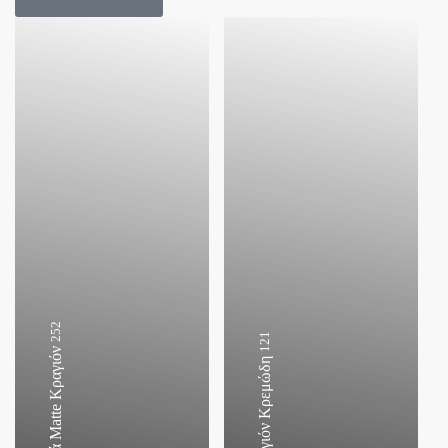
252
121
Υγρά Matte Κραγιόν
Κραγιόν Κρεμώδη