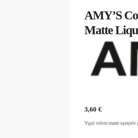
AMY’S Cos
Matte Liqui
3,60
€
Υγρό velvet matte κραγιόν 