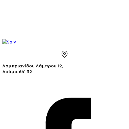
Λαμπριανίδου Λάμπρου 12,
Δράμα 661 32
info@solv.gr
2521 036926