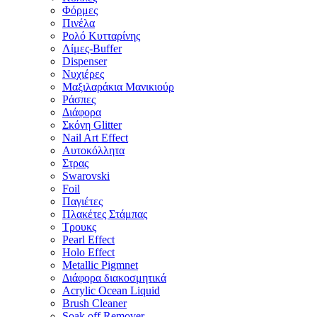
Φόρμες
Πινέλα
Ρολό Κυτταρίνης
Λίμες-Buffer
Dispenser
Νυχιέρες
Μαξιλαράκια Μανικιούρ
Ράσπες
Διάφορα
Σκόνη Glitter
Nail Art Effect
Αυτοκόλλητα
Στρας
Swarovski
Foil
Παγιέτες
Πλακέτες Στάμπας
Τρουκς
Pearl Effect
Holo Effect
Metallic Pigmnet
Διάφορα διακοσμητικά
Acrylic Ocean Liquid
Brush Cleaner
Soak off Remover