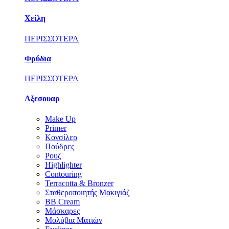
Χείλη
ΠΕΡΙΣΣΟΤΕΡΑ
Φρύδια
ΠΕΡΙΣΣΟΤΕΡΑ
Αξεσουαρ
Make Up
Primer
Κονσίλερ
Πούδρες
Ρουζ
Highlighter
Contouring
Terracotta & Bronzer
Σταθεροποιητής Μακιγιάζ
BB Cream
Μάσκαρες
Μολύβια Ματιών