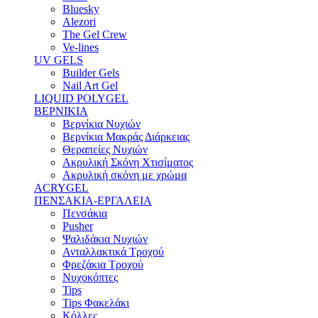
Bluesky
Alezori
The Gel Crew
Ve-lines
UV GELS
Builder Gels
Nail Art Gel
LIQUID POLYGEL
ΒΕΡΝΙΚΙΑ
Βερνίκια Νυχιών
Βερνίκια Μακράς Διάρκειας
Θεραπείες Νυχιών
Ακρυλική Σκόνη Χτισίματος
Ακρυλική σκόνη με χρώμα
ACRYGEL
ΠΕΝΣΑΚΙΑ-ΕΡΓΑΛΕΙΑ
Πενσάκια
Pusher
Ψαλιδάκια Νυχιών
Ανταλλακτικά Τροχού
Φρεζάκια Τροχού
Νυχοκόπτες
Tips
Tips Φακελάκι
Κόλλες