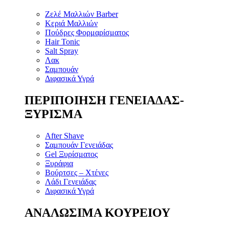
Ζελέ Μαλλιών Barber
Κεριά Μαλλιών
Πούδρες Φορμαρίσματος
Hair Tonic
Salt Spray
Λακ
Σαμπουάν
Διφασικά Υγρά
ΠΕΡΙΠΟΙΗΣΗ ΓΕΝΕΙΑΔΑΣ-
ΞΥΡΙΣΜΑ
After Shave
Σαμπουάν Γενειάδας
Gel Ξυρίσματος
Ξυράφια
Βούρτσες – Χτένες
Λάδι Γενειάδας
Διφασικά Υγρά
ΑΝΑΛΩΣΙΜΑ ΚΟΥΡΕΙΟΥ