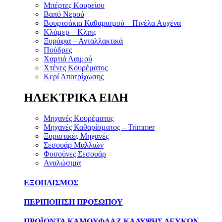
Μπέρτες Κουρείου
Βαπό Νερού
Βουρτσάκια Καθαρισμού – Πινέλα Αυχένα
Κλάμερ – Κλιπς
Ξυράφια – Ανταλλακτικά
Πούδρες
Χαρτιά Λαιμού
Χτένες Κουρέματος
Κερί Αποτρίχωσης
ΗΛΕΚΤΡΙΚΑ ΕΙΔΗ
Μηχανές Κουρέματος
Μηχανές Καθαρίσματος – Trimmer
Ξυριστικές Μηχανές
Σεσουάρ Μαλλιών
Φυσούνες Σεσουάρ
Αναλώσιμα
ΕΞΟΠΛΙΣΜΟΣ
ΠΕΡΙΠΟΙΗΣΗ ΠΡΟΣΩΠΟΥ
ΠΡΟΪΟΝΤΑ ΚΑΜΟΥΦΛΑΖ ΚΑΛΥΨΗΣ ΛΕΥΚΩΝ