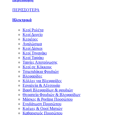
ΠΕΡΙΣΣΟΤΕΡΑ
Ηλεκτρικά
Κερί Ρολέτα
Κερί Δοχείο
Κεριέρες
Αναλώσιμα
Κερί Δίσκοι
Κερί Τηγανάκι
Κερί Ταψάκι
Ταινίες Αποτρίχωσης
Κερί σε Κόκκους
Τσιμπιδάκια Φρυδιών
Βλεφαρίδες
Κόλλες για Βλεφαρίδες
Εργαλεία & Αξεσουάρ
Βαφή Βλεφαρίδων & φρυδιών
Θεραπεία Φρυδιών & Βλεφαρίδων
Μάσκες & Peeling Προσώπου
Ενυδάτωση Προσώπου
Κρέμες & Οροί Ματιών
Καθαρισμός Προσώπου