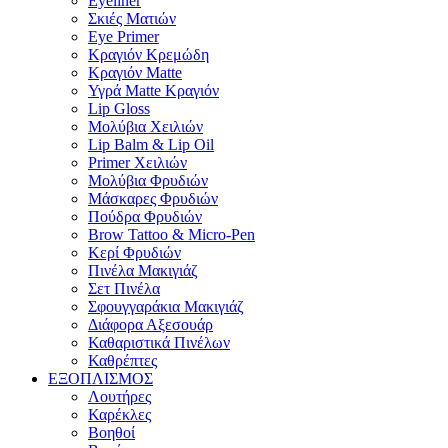
Eyeliner
Σκιές Ματιών
Eye Primer
Κραγιόν Κρεμώδη
Κραγιόν Matte
Υγρά Matte Κραγιόν
Lip Gloss
Μολύβια Χειλιών
Lip Balm & Lip Oil
Primer Χειλιών
Μολύβια Φρυδιών
Μάσκαρες Φρυδιών
Πούδρα Φρυδιών
Brow Tattoo & Micro-Pen
Κερί Φρυδιών
Πινέλα Μακιγιάζ
Σετ Πινέλα
Σφουγγαράκια Μακιγιάζ
Διάφορα Αξεσουάρ
Καθαριστικά Πινέλων
Καθρέπτες
ΕΞΟΠΛΙΣΜΟΣ
Λουτήρες
Καρέκλες
Βοηθοί