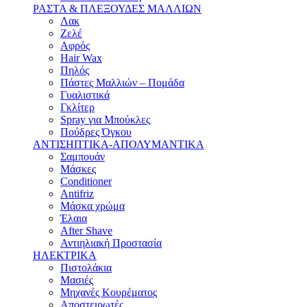
ΡΑΣΤΑ & ΠΛΕΞΟΥΔΕΣ ΜΑΛΛΙΩΝ
Λακ
Ζελέ
Αφρός
Hair Wax
Πηλός
Πάστες Μαλλιών – Πομάδα
Γυαλιστικά
Γκλίτερ
Spray για Μπούκλες
Πούδρες Όγκου
ΑΝΤΙΣΗΠΤΙΚΑ-ΑΠΟΛΥΜΑΝΤΙΚΑ
Σαμπουάν
Μάσκες
Conditioner
Antifriz
Μάσκα χρώμα
Έλαια
After Shave
Αντιηλιακή Προστασία
ΗΛΕΚΤΡΙΚΑ
Πιστολάκια
Μασιές
Μηχανές Κουρέματος
Αποστειρωτές