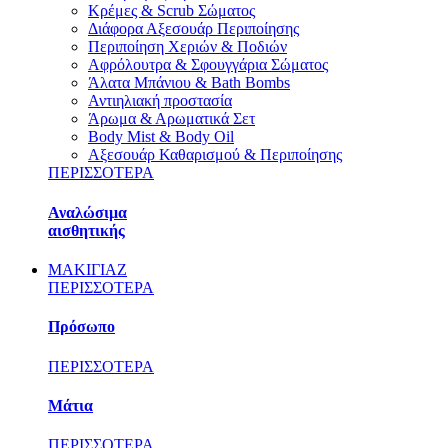
Κρέμες & Scrub Σώματος
Διάφορα Αξεσουάρ Περιποίησης
Περιποίηση Χεριών & Ποδιών
Αφρόλουτρα & Σφουγγάρια Σώματος
Άλατα Μπάνιου & Bath Bombs
Αντιηλιακή προστασία
Άρωμα & Αρωματικά Σετ
Body Mist & Body Oil
Αξεσουάρ Καθαρισμού & Περιποίησης
ΠΕΡΙΣΣΟΤΕΡΑ
Αναλώσιμα
αισθητικής
ΜΑΚΙΓΙΑΖ
ΠΕΡΙΣΣΟΤΕΡΑ
Πρόσωπο
ΠΕΡΙΣΣΟΤΕΡΑ
Μάτια
ΠΕΡΙΣΣΟΤΕΡΑ