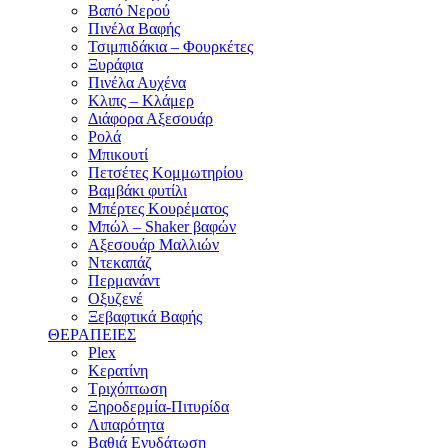
Βαπό Νερού
Πινέλα Βαφής
Τσιμπιδάκια – Φουρκέτες
Ξυράφια
Πινέλα Αυχένα
Κλιπς – Κλάμερ
Διάφορα Αξεσουάρ
Ρολά
Μπικουτί
Πετσέτες Κομμωτηρίου
Βαμβάκι φυτίλι
Μπέρτες Κουρέματος
Μπώλ – Shaker βαφών
Αξεσουάρ Μαλλιών
Ντεκαπάζ
Περμανάντ
Οξυζενέ
Ξεβαφτικά Βαφής
ΘΕΡΑΠΕΙΕΣ
Plex
Κερατίνη
Τριχόπτωση
Ξηροδερμία-Πιτυρίδα
Λιπαρότητα
Βαθιά Ενυδάτωση